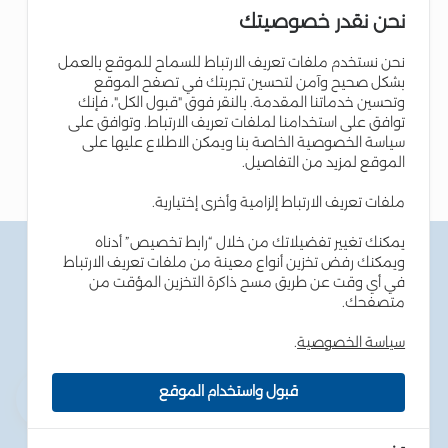
نحن نقدر خصوصيتك
نحن نستخدم ملفات تعريف الارتباط للسماح للموقع بالعمل
بشكل صحيح وآمن لتحسين تجربتك في تصفح الموقع
وتحسين خدماتنا المقدمة. بالنقر فوق "قبول الكل"، فإنك
توافق على استخدامنا لملفات تعريف الارتباط. وتوافق على
سياسة الخصوصية الخاصة بنا ويمكن الاطلاع عليها على
الموقع لمزيد من التفاصيل.
ملفات تعريف الارتباط إلزامية وأخرى إختيارية.
يمكنك تغيير تفضيلاتك من خلال “رابط تخصيص” أدناه
الشروط والاحكام
ويمكنك رفض تخزين أنواع معينة من ملفات تعريف الارتباط
سياسة الخصوصية
في أي وقت عن طريق مسح ذاكرة التخزين المؤقت من
سياسة ملفات تعريف الارتباط
متصفحك.
نصائح أمن المعلومات
إمكانية الوصول
سياسة الخصوصية
.
خارطة الموقع
قبول واستخدام الموقع
حقوق الطبع والنشر © 2026 بنك الإسكان - جميع الحقوق
محفوظة. طور بواسطة
dot.jo