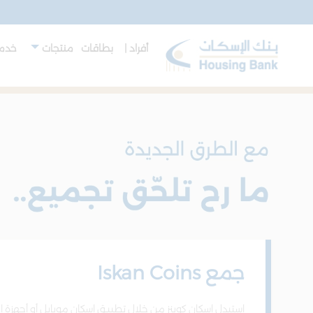
أفراد |
بطاقات
منتجات
خدما
جمع Iskan Coins
استبدل إسكان كوينز من خلال تطبيـق إسكان موبايل أو أجهزة ال