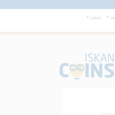
ت
حملات
صراف الالي.