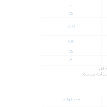
5
25
250
100
25
25
بايل
عدد النقاط