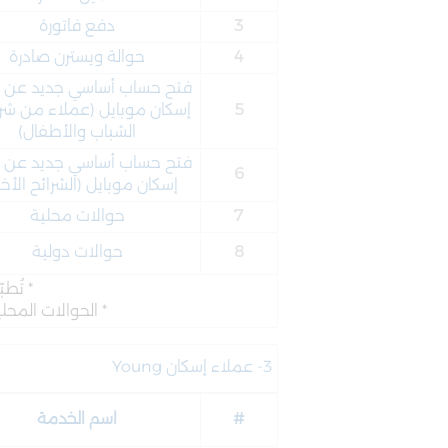
3
دفع فاتورة
4
حوالة ويسترن صادرة
فتح حساب أساسي جديد عن 
5
إسكان موبايل (عملاء من شر
الشباب والأطفال)
فتح حساب أساسي جديد عن 
6
إسكان موبايل (الشرائح الأخ
7
حوالات محلية
8
حوالات دولية
* تُط
* الحوالات المحلية لا تشمل حوالات CliQ* حر
3- عملاء إسكان Young
#
اسم الخدمة