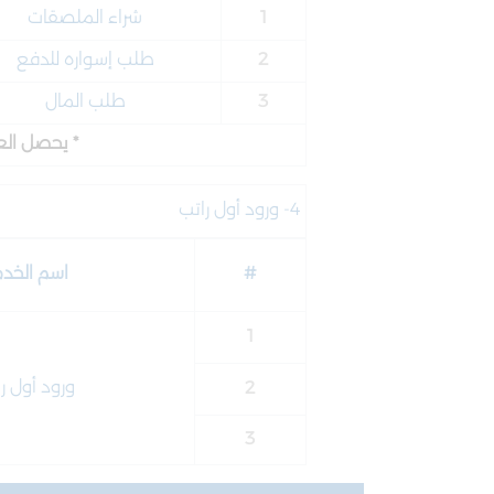
1
شراء الملصقات
2
طلب إسواره للدفع
3
طلب المال
* يحصل العميل في يوم مي
4- ورود أول راتب
#
اسم الخد
1
ورود أول ر
2
3