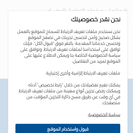
تابعنا على صفحات التواصل الاجتماعي
نحن نقدر خصوصيتك
نحن نستخدم ملفات تعريف الارتباط للسماح للموقع بالعمل
بشكل صحيح وآمن لتحسين تجربتك في تصفح الموقع
وتحسين خدماتنا المقدمة. بالنقر فوق "قبول الكل"، فإنك
توافق على استخدامنا لملفات تعريف الارتباط. وتوافق على
سياسة الخصوصية الخاصة بنا ويمكن الاطلاع عليها على
الموقع لمزيد من التفاصيل.
ملفات تعريف الارتباط إلزامية وأخرى إختيارية.
يمكنك تغيير تفضيلاتك من خلال “رابط تخصيص” أدناه
الشروط والاحكام
ويمكنك رفض تخزين أنواع معينة من ملفات تعريف الارتباط
سياسة الخصوصية
في أي وقت عن طريق مسح ذاكرة التخزين المؤقت من
سياسة ملفات تعريف الارتباط
متصفحك.
نصائح أمن المعلومات
إمكانية الوصول
سياسة الخصوصية
.
خارطة الموقع
قبول واستخدام الموقع
حقوق الطبع والنشر © 2026 بنك الإسكان - جميع الحقوق