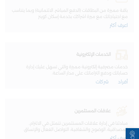
باقة مميزة من البطاقات (الدفع المباشر، الائتمانية) وبما يتناسب
مع احتياجاتك مع ميزة اشراكك بخدمة إسكان كوينز
اعرف أكثر
الخدمات الإلكترونية
خدمات مصرفية إلكترونية مميزة والتي تسهل عليك إدارة
حساباتك ودفع التزاماتك على مدار الساعة.
أفراد
شركات
علاقات المستثمرين
مبادئنا في إدارة علاقات المستثمرين تتمثل في الالتزام،
Open toolbar
المصداقية، الوضوح والشفافية، التواصل الفعال والإتساق
اعرف أكثر