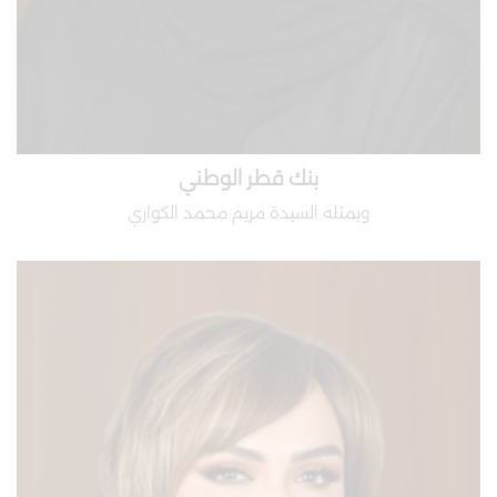
بنك قطر الوطني
ويمثله​ السيدة مريم محمد الكواري