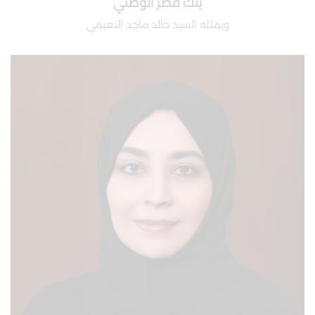
بنك قطر الوطني
ويمثله السيد خالد ماجد النعيمي