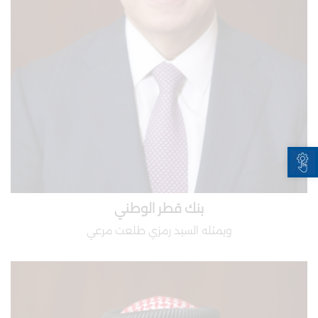
Open toolbar
بنك قطر الوطني
ويمثله السيد رمزي طلعت مرعي