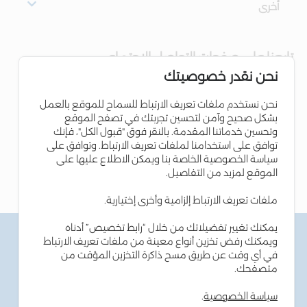
أخرى
تابعنا على صفحات التواصل الاجتماعي
نحن نقدر خصوصيتك
نحن نستخدم ملفات تعريف الارتباط للسماح للموقع بالعمل
بشكل صحيح وآمن لتحسين تجربتك في تصفح الموقع
وتحسين خدماتنا المقدمة. بالنقر فوق "قبول الكل"، فإنك
توافق على استخدامنا لملفات تعريف الارتباط. وتوافق على
سياسة الخصوصية الخاصة بنا ويمكن الاطلاع عليها على
الموقع لمزيد من التفاصيل.
ملفات تعريف الارتباط إلزامية وأخرى إختيارية.
يمكنك تغيير تفضيلاتك من خلال “رابط تخصيص” أدناه
الشروط والاحكام
ويمكنك رفض تخزين أنواع معينة من ملفات تعريف الارتباط
سياسة الخصوصية
في أي وقت عن طريق مسح ذاكرة التخزين المؤقت من
سياسة ملفات تعريف الارتباط
متصفحك.
نصائح أمن المعلومات
إمكانية الوصول
سياسة الخصوصية
.