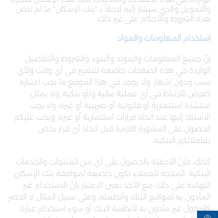
والتمويل والذي سيشار إليه لاحقاً بـ "بنك الإسكان" ما لم تنص
هذه الشروط والأحكام على غير ذلك.
استخدام المعلومات والمواد
إنّ جميع المعلومات والمواد والبنود والشروط والتفاصيل
الواردة في هذه الصفحات خاضعة للتغيير في أي وقت ولأي
سبب ودون إشعار، ولا يوجد في هذا الموقع ما يجب اعتباره
كعرض للارتباط في أي عملية مالية و/أو بنكية، ولا يمثل
استشارة استثمارية أو قانونية أو ضريبية أو غيره، ولا يجب
الاستناد إليها عند اتخاذ قرارات استثمارية أو غيره. ويجب عليكم
الحصول على المشورة اللازمة قبل اتخاذ أي قرار يخص
تعاملاتكم البنكية.
كذلك، فإنّ الأحقيّة بالحصول على أي من المنتجات والخدمات
البنكية المتاحة للعملاء تكون خاضعة لموافقة بنك الإسكان
النهائية على ذلك، مع الأخذ بعين الاعتبار بأنّ الاستخدام غير
المأذون به لمواقع البنك وأنظمته، وعلى سبيل المثال لا الحصر
كالدخول غير مأذون به لأنظمة البنك أو سوء استخدام عبارة
Open toolbar