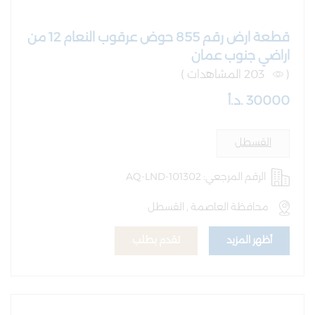
قطعة ارض رقم 855 حوض عرقوب النعام 12 من
اراضي جنوب عمان
(
203 المشاهدات )
30000 .د.أ
القسطل
الرقم المرجعي: AQ-LND-101302
محافظة العاصمة , القسطل
أظهر المزيد
تقدم بطلب