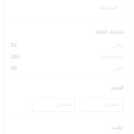
المنطقة
تصنيف العقار:
82
مباني
233
وحدات عقارية
86
أراضي
السعر:
ترتيب: