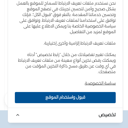
نحن نستخدم ملفات تعريف الارتباط للسماح للموقع بالعمل
بشكل صحيح وآمن لتحسين تجربتك في تصفح الموقع
وتحسين خدماتنا المقدمة. بالنقر فوق "قبول الكل"، فإنك
توافق على استخدامنا لملفات تعريف الارتباط. وتوافق على
سياسة الخصوصية الخاصة بنا ويمكن الاطلاع عليها على
الموقع لمزيد من التفاصيل.
ملفات تعريف الارتباط إلزامية وأخرى إختيارية.
يمكنك تغيير تفضيلاتك من خلال “رابط تخصيص” أدناه
الشقة رقم 121/2418 حوض الرواق 2 من اراضي
ويمكنك رفض تخزين أنواع معينة من ملفات تعريف الارتباط
شرق عمان
في أي وقت عن طريق مسح ذاكرة التخزين المؤقت من
(
204 المشاهدات )
متصفحك.
70000 .د.أ
سياسة الخصوصية
.
قبول واستخدام الموقع
البيادر
رقم الطابق 2
1
تخصيص
المساحة : 227 متر
الرقم المرجعي: AQ-RE-100886