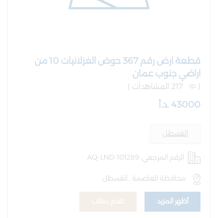
قطعة ارض رقم 367 حوض الغزلانيات 10 من
اراضي جنوب عمان
(
217 المشاهدات )
43000 .د.أ
القسطل
الرقم المرجعي: AQ-LND-101289
محافظة العاصمة , القسطل
أظهر المزيد
تقدم بطلب