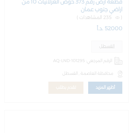
قطعة ارض رقم 373 حوض الغزلانيات 10 من
اراضي جنوب عمان
(
235 المشاهدات )
52000 .د.أ
القسطل
الرقم المرجعي: AQ-LND-101295
محافظة العاصمة , القسطل
أظهر المزيد
تقدم بطلب