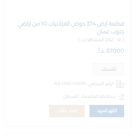
قطعة ارض 374 حوض الغزلانيات 10 من اراضي
جنوب عمان
(
242 المشاهدات )
57000 .د.أ
القسطل
الرقم المرجعي: AQ-LND-101296
محافظة العاصمة , القسطل
أظهر المزيد
تقدم بطلب