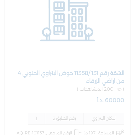
الشقة رقم 131 /11358 حوض البتراوي الجنوبي 4
من اراضي الزرقاء
(
200 المشاهدات )
60000 .د.أ
اسكان البتراوي
رقم الطابق 3
1
المساحة : 197 متر
الرقم المرجعي: AQ-RE-101137