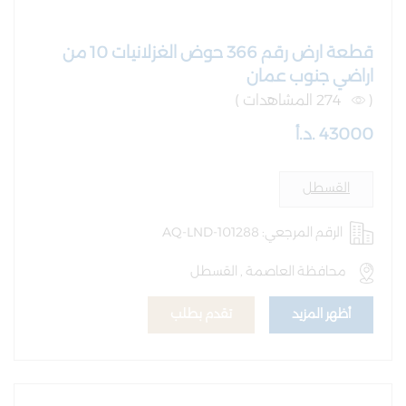
قطعة ارض رقم 366 حوض الغزلانيات 10 من
اراضي جنوب عمان
(
274 المشاهدات )
43000 .د.أ
القسطل
الرقم المرجعي: AQ-LND-101288
محافظة العاصمة , القسطل
أظهر المزيد
تقدم بطلب