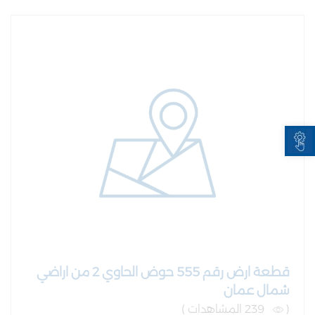
Open toolbar
قطعة ارض رقم 555 حوض الحاوي 2 من اراضي
شمال عمان
(
239 المشاهدات )