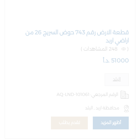
قطعة الارض رقم 743 حوض السريج 26 من
اراضي اربد
(
248 المشاهدات )
51000 .د.أ
البلد
الرقم المرجعي: AQ-LND-101061
محافظة اربد , البلد
أظهر المزيد
تقدم بطلب