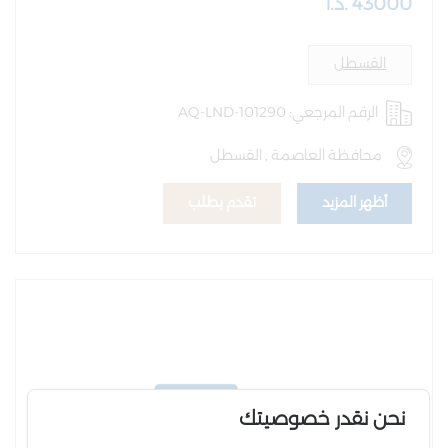
43000 .د.أ
القسطل
الرقم المرجعي: AQ-LND-101290
محافظة العاصمة , القسطل
أظهر المزيد
تقدم بطلب
نحن نقدر خصوصيتك