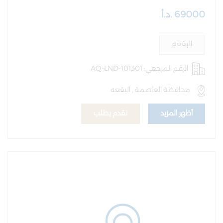
69000 .د.أ
البقعه
الرقم المرجعي: AQ-LND-101301
محافظة العاصمة , البقعه
أظهر المزيد
تقدم بطلب