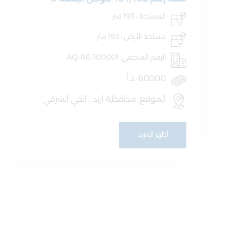
المساحة : 193 متر
مساحة الأرض : 193 متر
الرقم المرجعي: AQ-RE-100001
60000 .د.أ
الموقع: محافظة اربد , الحي الشرقي
أظهر المزيد