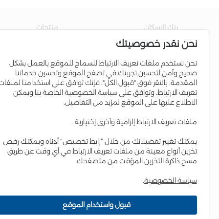
بنك الاسكان
منتجات
نحن نقدر خصوصيتك
عن البنك
حساب التوفير
مجلس الإدارة
القروض السكنية
نحن نستخدم ملفات تعريف الارتباط للسماح للموقع بالعمل بشكل
صحيح وآمن لتحسين تجربتك في تصفح الموقع وتحسين خدماتنا
إدارة البنك
برامج الائتمان
المقدمة. بالنقر فوق "قبول الكل"، فإنك توافق على استخدامنا لملفات
علاقات المستثمرين
البطاقات الإئتمانية
تعريف الارتباط. وتوافق على سياسة الخصوصية الخاصة بنا ويمكن
الاطلاع عليها على الموقع لمزيد من التفاصيل.
التواجد الإقليمي
Iskan Coins
المسؤولية الاجتماعية
Iskan V-Card
ملفات تعريف الارتباط إلزامية وأخرى إختيارية.
التقرير السنوي
إسكان Young
يمكنك تغيير تفضيلاتك من خلال “رابط تخصيص” أدناه ويمكنك رفض
العمل لدى البنك
حساب مستقبلي
تخزين أنواع معينة من ملفات تعريف الارتباط في أي وقت عن طريق
مسح ذاكرة التخزين المؤقت من متصفحك.
سياسة الخصوصية
.
قبول واستخدام الموقع