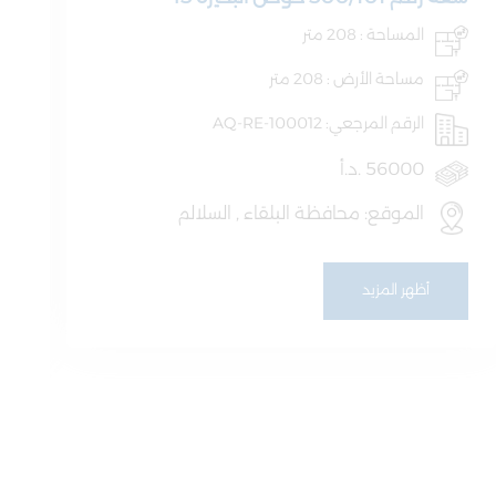
المساحة : 208 متر
مساحة الأرض : 208 متر
الرقم المرجعي: AQ-RE-100012
56000 .د.أ
الموقع: محافظة البلقاء , السلالم
أظهر المزيد