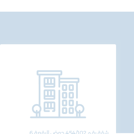
شقة رقم 454/102 حوض البقعة 6