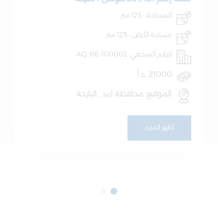
المساحة : 125 متر
مساحة الأرض : 125 متر
الرقم المرجعي: AQ-RE-100002
21000 .د.أ
الموقع: محافظة اربد , البارحة
أظهر المزيد