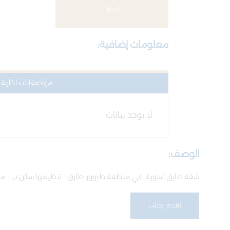
(متر)
معلومات إضافية:
مواصفات داخلية
لا يوجد بيانات
الوصف:
شقة طابق تسوية في منطقة طبربور-طارق - تنظيمها سكن ب - مساحتها 115 م2 بناء رقم 22ج/24 قرب مسجد موسى الهدبان و مدرسة عبد
تقدم بطلب