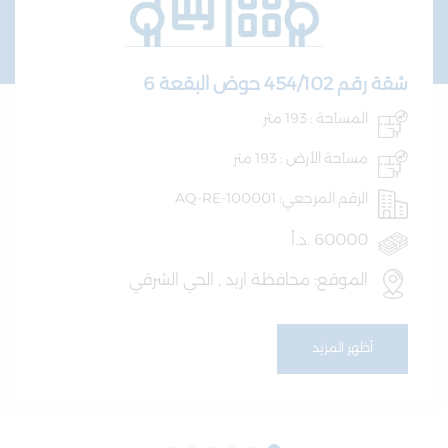
شقة رقم 454/102 حوض البقعة 6
المساحة : 193 متر
مساحة الأرض : 193 متر
الرقم المرجعي: AQ-RE-100001
60000 .د.أ
الموقع: محافظة اربد , الحي الشرقي
أظهر المزيد