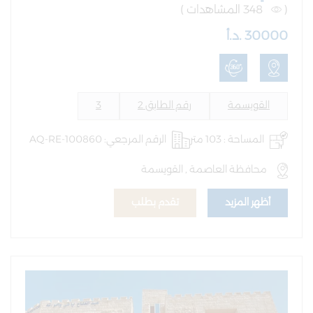
(
348 المشاهدات )
30000 .د.أ
القويسمة
رقم الطابق 2
3
المساحة : 103 متر
الرقم المرجعي: AQ-RE-100860
محافظة العاصمة , القويسمة
أظهر المزيد
تقدم بطلب