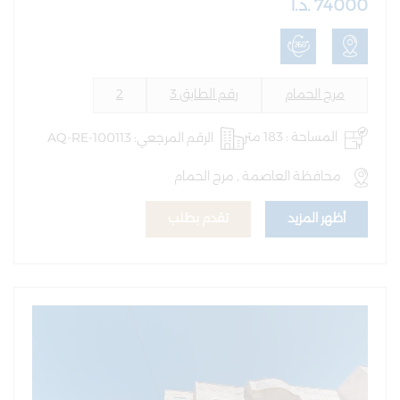
74000 .د.أ
مرج الحمام
رقم الطابق 3
2
المساحة : 183 متر
الرقم المرجعي: AQ-RE-100113
محافظة العاصمة , مرج الحمام
أظهر المزيد
تقدم بطلب