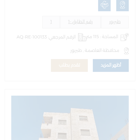
طبربور
رقم الطابق -1
1
المساحة : 115 متر
الرقم المرجعي: AQ-RE-100133
محافظة العاصمة , طبربور
أظهر المزيد
تقدم بطلب