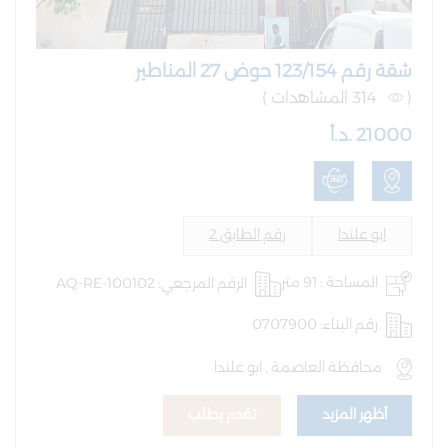
شقة رقم 123/154 حوض 27 المناطير
(
314 المشاهدات )
21000 .د.أ
ابو علندا
رقم الطابق 2
المساحة : 91 متر
الرقم المرجعي: AQ-RE-100102
رقم البناء: 0707900
محافظة العاصمة , ابو علندا
أظهر المزيد
تقدم بطلب