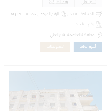
تلاع العلي
رقم الطابق 2
المساحة : 190 متر
الرقم المرجعي: AQ-RE-100536
رقم البناء: 9
محافظة العاصمة , تلاع العلي
أظهر المزيد
تقدم بطلب