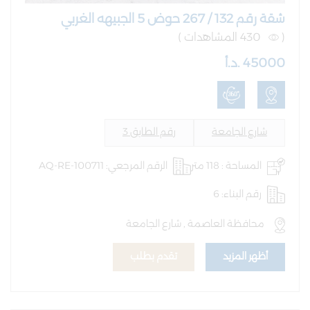
شقة رقم 132 / 267 حوض 5 الجبيهه الغربي
(
430 المشاهدات )
45000 .د.أ
شارع الجامعة
رقم الطابق 3
المساحة : 118 متر
الرقم المرجعي: AQ-RE-100711
رقم البناء: 6
محافظة العاصمة , شارع الجامعة
أظهر المزيد
تقدم بطلب