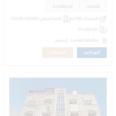
الياسمين
رقم الطابق 3
المساحة : 186 متر
الرقم المرجعي: AQ-RE-100499
رقم البناء: 24
محافظة العاصمة , الياسمين
أظهر المزيد
تقدم بطلب