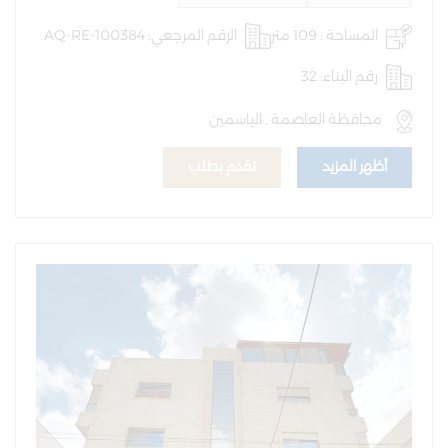
المساحة : 109 متر
الرقم المرجعي: AQ-RE-100384
رقم البناء: 32
محافظة العاصمة , الياسمين
أظهر المزيد
تقدم بطلب