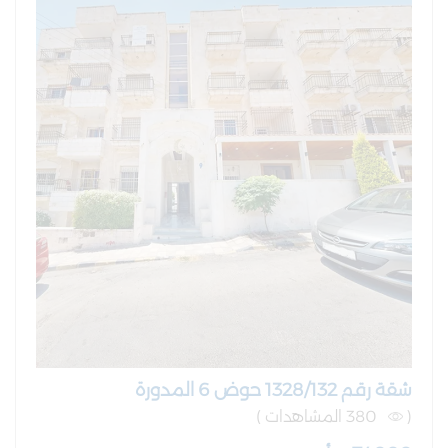
شقة رقم 1328/132 حوض 6 المدورة
(
380 المشاهدات )