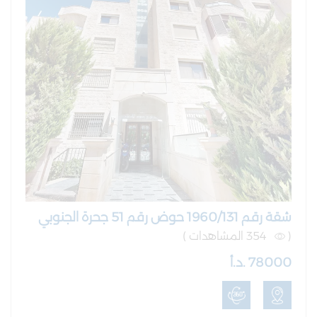
شقة رقم 1960/131 حوض رقم 51 جحرة الجنوبي
(
354 المشاهدات )
78000 .د.أ