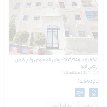
شقة رقم 102/744 حوض المعترض رقم 8 من
اراضي اربد
(
354 المشاهدات )
94000 .د.أ
الرابية
رقم الطابق 0