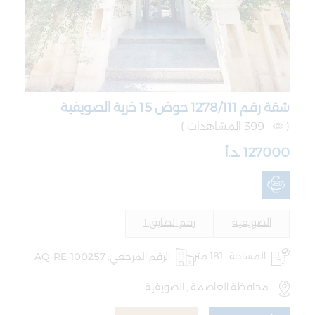
شقة رقم 1278/111 حوض 15 خربة الصويفية
(
399 المشاهدات )
127000 .د.أ
الصويفية
رقم الطابق 1
المساحة : 181 متر
الرقم المرجعي: AQ-RE-100257
محافظة العاصمة , الصويفية