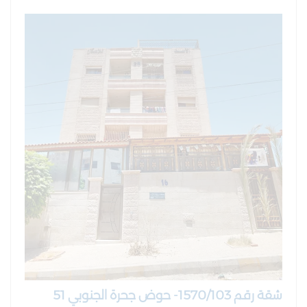
شقة رقم 1570/103- حوض جحرة الجنوبي 51