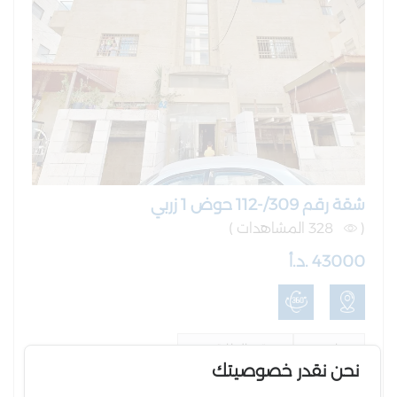
شقة رقم 309/-112 حوض 1 زربي
(
328 المشاهدات )
43000 .د.أ
ياجوز
رقم الطابق -1
نحن نقدر خصوصيتك
المساحة : 150 متر
الرقم المرجعي: AQ-RE-100146