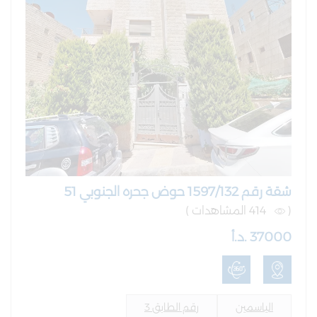
شقة رقم 1597/132 حوض جحره الجنوبي 51
(
414 المشاهدات )
37000 .د.أ
الياسمين
رقم الطابق 3