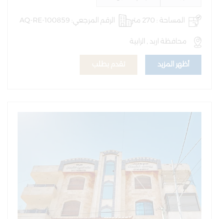
المساحة : 270 متر
الرقم المرجعي: AQ-RE-100859
محافظة اربد , الرابية
أظهر المزيد
تقدم بطلب