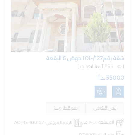
شقة رقم127/-101 حوض 6 البقعة
(
356 المشاهدات )
35000 .د.أ
الحي الشرقي
رقم الطابق -1
المساحة : 140 متر
الرقم المرجعي: AQ-RE-100107
رقم البناء: 0715901