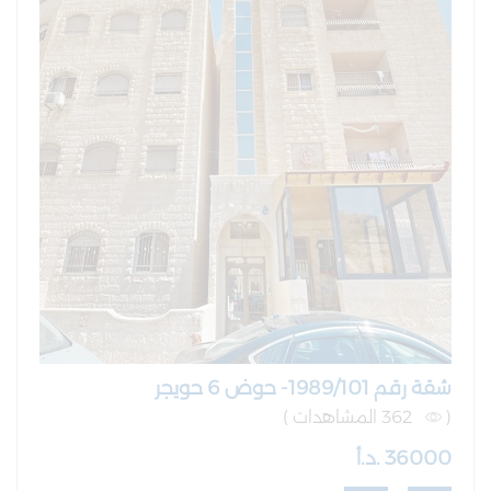
شقة رقم 1989/101- حوض 6 حويجر
(
362 المشاهدات )
36000 .د.أ