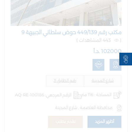
مكتب رقم 449/139 حوض سلطاني الجبيهة 9
(
443 المشاهدات )
102000 .د.أ
Open toolbar
شارع المدينة
رقم الطابق 3
المساحة : 116 متر
الرقم المرجعي: AQ-RE-100186
محافظة العاصمة , شارع المدينة
أظهر المزيد
تقدم بطلب