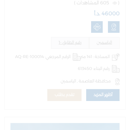
(
605 المشاهدات )
46000 .د.أ
الياسمين
رقم الطابق -1
المساحة : 141 متر
الرقم المرجعي: AQ-RE-100014
رقم البناء: 613450
محافظة العاصمة , الياسمين
أظهر المزيد
تقدم بطلب