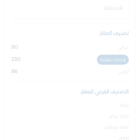
المنطقة
تصنيف العقار:
80
مباني
230
وحدات عقارية
86
أراضي
التصنيف الفرعي للعقار:
شقة
صالة عرض
شقة دوبلكس
رووف