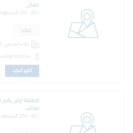
عمان
(
281 المشاهدات )
الظهير
الرقم المرجعي: AQ-LND-101298
محافظة العاصمة 
أظهر المزيد
سحاب
(
274 المشاهدات )