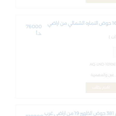
قطعة ارض رقم 16 حوض النماره الشمالي من اراضي
76000
.د.أ
 عين والمعمرية
تقدم بطلب
قطعة الارض رقم 381 حوض الظهير 19 من اراضي غرب