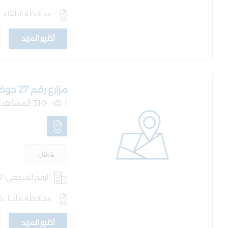
محافظة البلقاء , 
أظهر المزيد
مزارع رقم 27 حوض 4 الذهيبة الوسطى
(
310 المشاهدات )
ذيبان
الرقم المرجعي: AQ-LND-100587
محافظة مادبا , ذي
أظهر المزيد