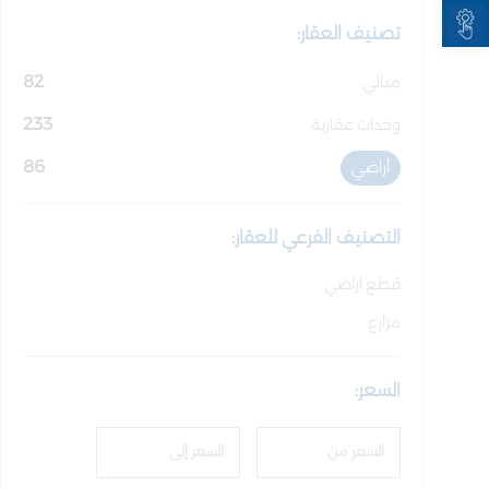
Open toolbar
تصنيف العقار:
82
مباني
233
وحدات عقارية
86
أراضي
التصنيف الفرعي للعقار:
قطع اراضي
مزارع
السعر: