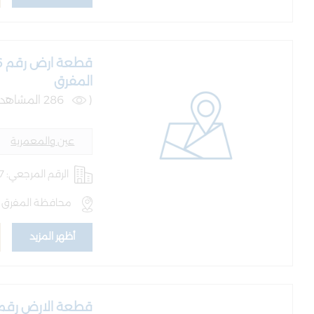
المفرق
(
286 المشاهدات )
عين والمعمرية
الرقم المرجعي: AQ-LND-101067
محافظة المفرق ,
أظهر المزيد