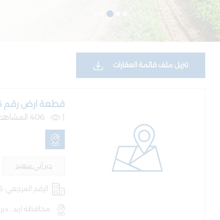
تنزيل ملف قائمة العقارات
قطعة ارض رقم 46 حوض 10 الرفيف
(
406 المشاهدات )
دير أبي سعيد
الرقم المرجعي: AQ-LND-100225
محافظة اربد , دير