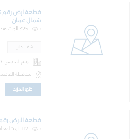
شمال عمان
(
325 المشاهدات )
شفا بدران
الرقم المرجعي: AQ-LND-101300
محافظة العاصمة ,
أظهر المزيد
قطعة الارض رقم 41 حوض تبانا 27 من اراضي الطي
(
112 المشاهدات )