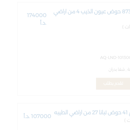
قطعة ارض رقم 873 حوض عيون الذيب 4 من اراضي
174000
.د.أ
 شفا بدران
تقدم بطلب
به
107000 .د.أ