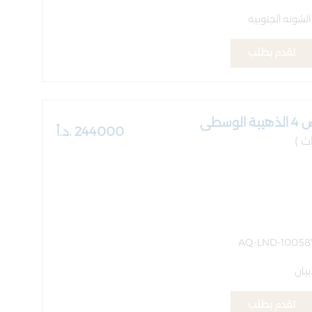
الشونه الجنوبيه
تقدم بطلب
244000 .د.أ
بان
تقدم بطلب