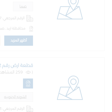
صما
الرقم المرجعي: AQ-LND-100377
محافظة اربد , صم
أظهر المزيد
قطعة ارض رقم 362 حوض 3 الروسات
(
259 المشاهدات )
الشونه الجنوبيه
الرقم المرجعي: AQ-LND-100453