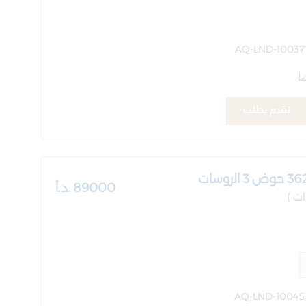
ا
تقدم بطلب
89000 .د.أ