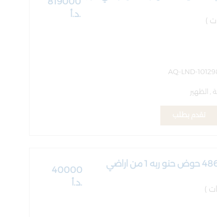
819000
.د.أ
, الظهير
تقدم بطلب
قطعة ارض رقم 486 حوض حنو ربه 1 من اراضي
40000
.د.أ