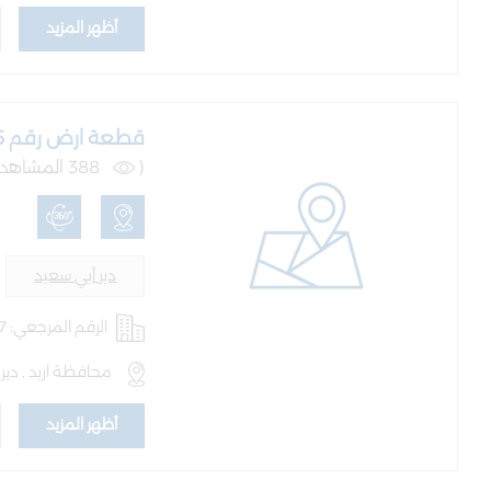
أظهر المزيد
قطعة ارض رقم 175 حوض 12 بلوطة
(
388 المشاهدات )
دير أبي سعيد
الرقم المرجعي: AQ-LND-100227
محافظة اربد , دير
أظهر المزيد