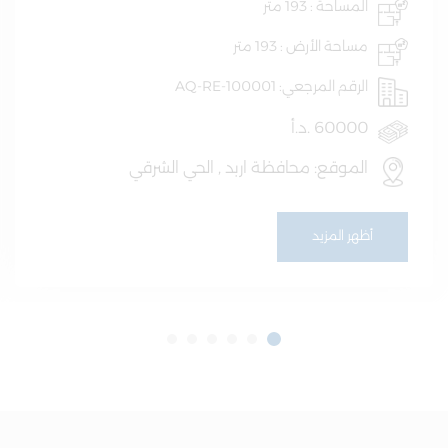
المساحة : 193 متر
مساحة الأرض : 193 متر
الرقم المرجعي: AQ-RE-100001
60000 .د.أ
الموقع: محافظة اربد , الحي الشرقي
أظهر المزيد