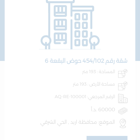
شقة رقم 454/102 حوض البقعة 6
المساحة : 193 متر
مساحة الأرض : 193 متر
الرقم المرجعي: AQ-RE-100001
60000 .د.أ
الموقع: محافظة اربد , الحي الشرقي