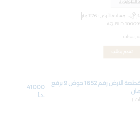
الطوابق 3
مساحة الأرض : 1176 متر
 , سحاب
تقدم بطلب
العقار القائم على قطعة الارض رقم 1652 حوض 9 برقع
41000
مان
.د.أ