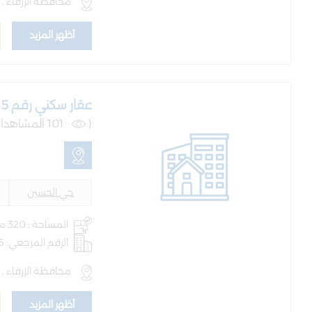
محافظة الزرقاء , ا
أظهر المزيد
عقار سكني رقم 845 حوض 2 روض شبيب
(
101 المشاهدات )
حي الحسين
المساحة : 320 متر
الرقم المرجعي: AQ-BLD-100195
محافظة الزرقاء ,
أظهر المزيد