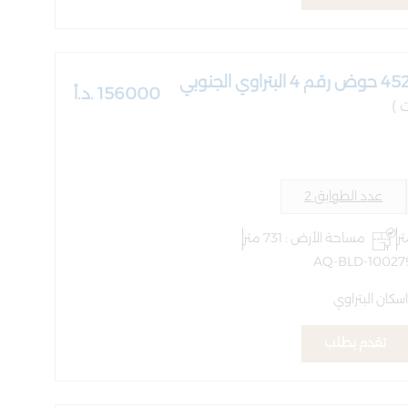
156000 .د.أ
عدد الطوابق 2
مساحة الأرض : 731 متر
سكان البتراوي
تقدم بطلب