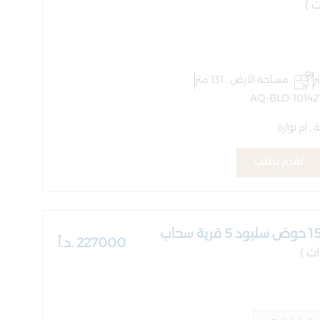
مساحة الأرض : 131 متر
 ام نوارة
تقدم بطلب
227000 .د.أ