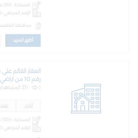
المساحة : 259 متر
الرقم المرجعي: AQ-BLD-100756
محافظة العاصمة ,
أظهر المزيد
رقم 10 من اراضي جرش
(
211 المشاهدات )
أخرى
عدد ا
المساحة : 1330 متر
الرقم المرجعي: AQ-BLD-101090