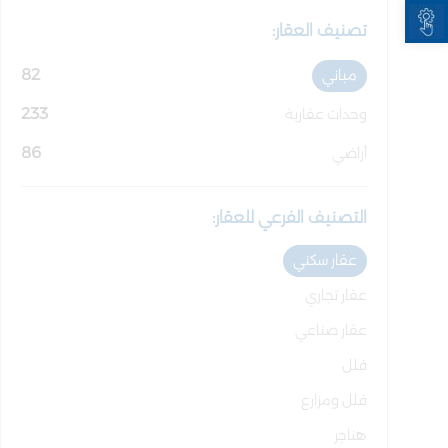
Open toolbar
تصنيف العقار:
82
مباني
233
وحدات عقارية
86
أراضي
التصنيف الفرعي للعقار:
عقار سكني
عقار تجاري
عقار صناعي
فلل
فلل ومزارع
هناجر