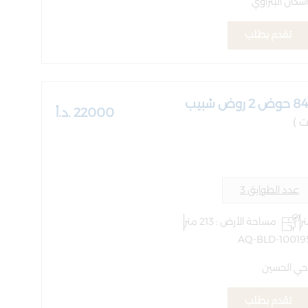
سكان البتراوي
تقدم بطلب
22000 .د.أ
عدد الطوابق 3
مساحة الأرض : 213 متر
 حي الحسين
تقدم بطلب