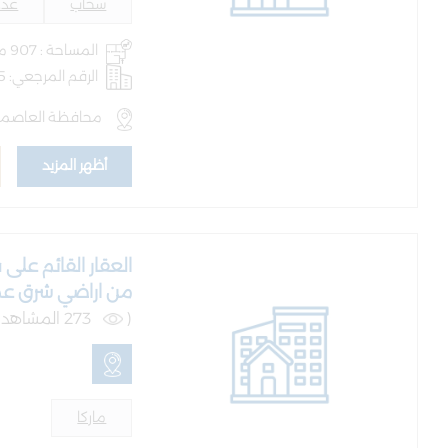
سحاب
عدد 
المساحة : 907 متر
الرقم المرجعي: AQ-BLD-100095
محافظة العاصمة
أظهر المزيد
من اراضي شرق ع
(
273 المشاهدات )
ماركا