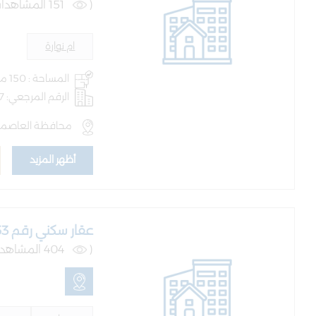
(
151 المشاهدات )
ام نوارة
المساحة : 150 متر
الرقم المرجعي: AQ-BLD-101427
محافظة العاصمة ,
أظهر المزيد
عقار سكني رقم 153 حوض سلبود 5 قرية سحاب
(
404 المشاهدات )