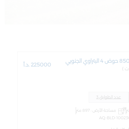
225000 .د.أ
عدد الطوابق 3
مساحة الأرض : 897 متر