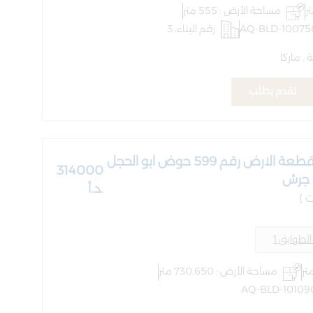
مساحة الأرض : 555 متر
رقم البناء: 3
 ماركا
تقدم بطلب
العقار القائم على قطعة الارض رقم 599 حوض ابو الحجل
314000
.د.أ
لطوابق 1
مساحة الأرض : 730.650 متر