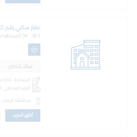
عقار سكني رقم 4522 حوض رقم 4 البتراوي الجنوبي
(
94 المشاهدات )
اسكان البتراوي
المساحة : 450 متر
الرقم المرجعي: AQ-BLD-100279
محافظة الزرقاء , ا
أظهر المزيد