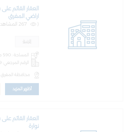
اراضي المفرق
(
267 المشاهدات )
الزنية
المساحة : 590 متر
الرقم المرجعي: AQ-BLD-101079
محافظة المفرق , ا
أظهر المزيد
نوارة