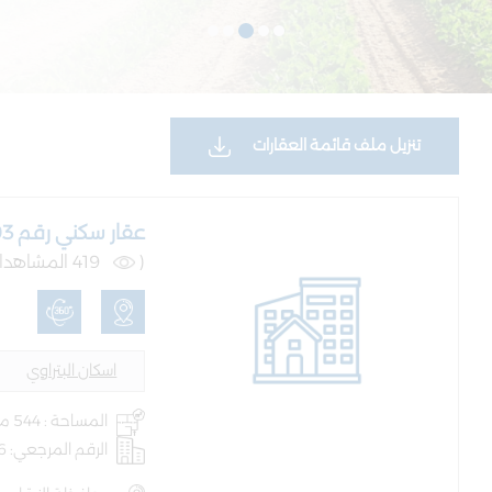
تنزيل ملف قائمة العقارات
عقار سكني رقم 8503 حوض 4 البتراوي الجنوبي
(
419 المشاهدات )
اسكان البتراوي
المساحة : 544 متر
الرقم المرجعي: AQ-BLD-100236