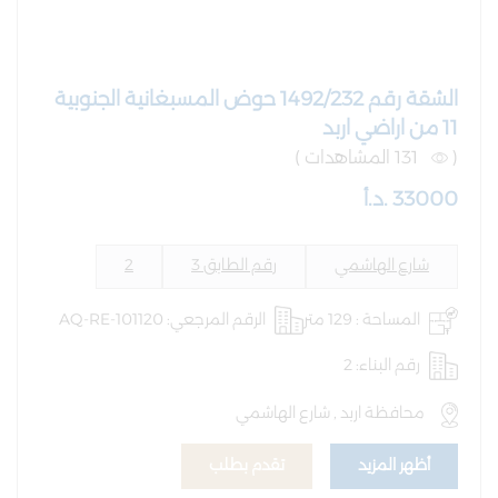
الشقة رقم 1492/232 حوض المسبغانية الجنوبية
11 من اراضي اربد
(
131 المشاهدات )
33000 .د.أ
شارع الهاشمي
رقم الطابق 3
2
المساحة : 129 متر
الرقم المرجعي: AQ-RE-101120
رقم البناء: 2
محافظة اربد , شارع الهاشمي
أظهر المزيد
تقدم بطلب