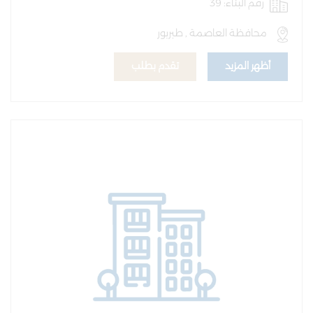
رقم البناء: 39
محافظة العاصمة , طبربور
أظهر المزيد
تقدم بطلب