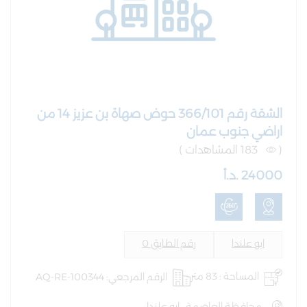
الشقة رقم 366/101 حوض صهاة بن عزيز 14 من
اراضي جنوب عمان
(
183 المشاهدات )
24000 .د.أ
ابو علندا
رقم الطابق 0
المساحة : 83 متر
الرقم المرجعي: AQ-RE-100344
محافظة العاصمة , ابو علندا