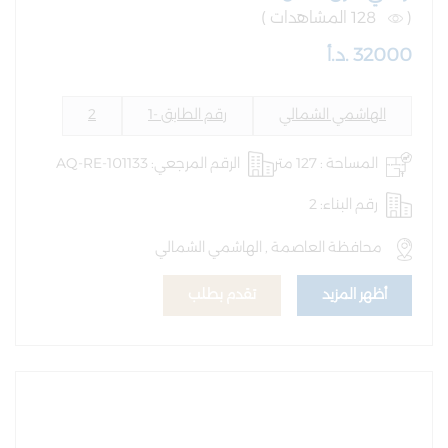
(
128 المشاهدات )
32000 .د.أ
الهاشمي الشمالي
رقم الطابق -1
2
المساحة : 127 متر
الرقم المرجعي: AQ-RE-101133
رقم البناء: 2
محافظة العاصمة , الهاشمي الشمالي
أظهر المزيد
تقدم بطلب