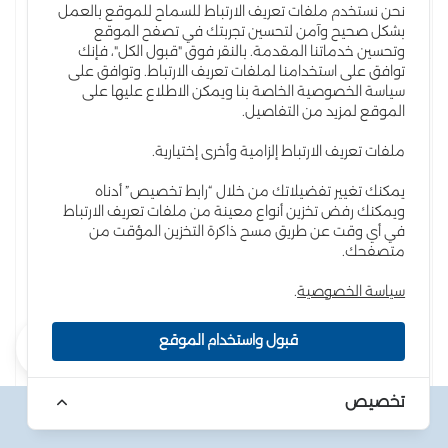
نحن نستخدم ملفات تعريف الارتباط للسماح للموقع بالعمل
بشكل صحيح وآمن لتحسين تجربتك في تصفح الموقع
وتحسين خدماتنا المقدمة. بالنقر فوق "قبول الكل"، فإنك
توافق على استخدامنا لملفات تعريف الارتباط. وتوافق على
سياسة الخصوصية الخاصة بنا ويمكن الاطلاع عليها على
الموقع لمزيد من التفاصيل.
ملفات تعريف الارتباط إلزامية وأخرى إختيارية.
يمكنك تغيير تفضيلاتك من خلال “رابط تخصيص” أدناه
ويمكنك رفض تخزين أنواع معينة من ملفات تعريف الارتباط
في أي وقت عن طريق مسح ذاكرة التخزين المؤقت من
متصفحك.
سياسة الخصوصية
.
شقة رقم 267/134 حوض 5 الجبيهة الغربي
قبول واستخدام الموقع
(
241 المشاهدات )
46000 .د.أ
تخصيص