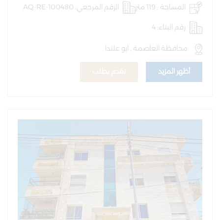
المساحة : 119 متر
الرقم المرجعي: AQ-RE-100480
رقم البناء: 4
محافظة العاصمة , ابو علندا
أظهر المزيد
تقدم بطلب