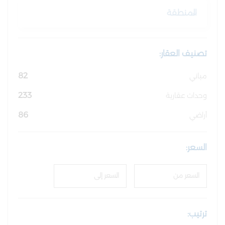
المنطقة
تصنيف العقار:
82
مباني
233
وحدات عقارية
86
أراضي
السعر:
ترتيب: