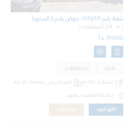
شقة رقم 1179/111- حوض رقم 5 المدورة
(
218 المشاهدات )
51000 .د.أ
طبربور
رقم الطابق -1
المساحة : 163 متر
الرقم المرجعي: AQ-RE-100549
محافظة العاصمة , طبربور
أظهر المزيد
تقدم بطلب