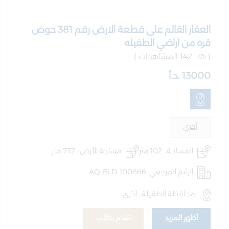
العقار القائم على قطعة الارض رقم 381 حوض
قره من اراضي الطفيله
(
142 المشاهدات )
13000 .د.أ
أخرى
المساحة : 102 متر
مساحة الأرض : 737 متر
الرقم المرجعي: AQ-BLD-100866
محافظة الطفيلة , أخرى
أظهر المزيد
تقدم بطلب