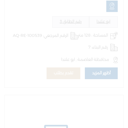
ابو علندا
رقم الطابق 3
المساحة : 128 متر
الرقم المرجعي: AQ-RE-100539
رقم البناء: 7
محافظة العاصمة , ابو علندا
أظهر المزيد
تقدم بطلب