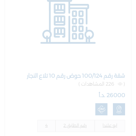
شقة رقم 100/124 حوض رقم 10 تلاع النجار
(
226 المشاهدات )
26000 .د.أ
ابو علندا
رقم الطابق 2
4