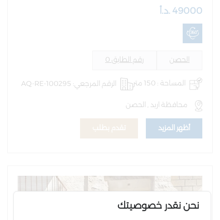
49000 .د.أ
الحصن
رقم الطابق 0
المساحة : 150 متر
الرقم المرجعي: AQ-RE-100295
محافظة اربد , الحصن
أظهر المزيد
تقدم بطلب
نحن نقدر خصوصيتك