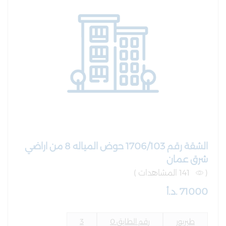
الشقة رقم 1706/103 حوض المياله 8 من اراضي
شرق عمان
(
141 المشاهدات )
71000 .د.أ
طبربور
رقم الطابق 0
3