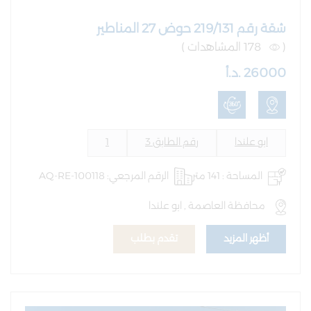
شقة رقم 219/131 حوض 27 المناطير
(
178 المشاهدات )
26000 .د.أ
ابو علندا
رقم الطابق 3
1
المساحة : 141 متر
الرقم المرجعي: AQ-RE-100118
محافظة العاصمة , ابو علندا
أظهر المزيد
تقدم بطلب