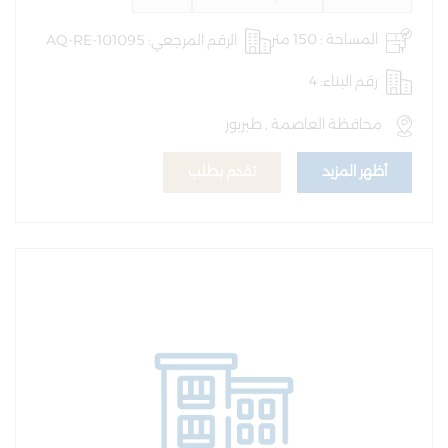
المساحة : 150 متر
الرقم المرجعي: AQ-RE-101095
رقم البناء: 4
محافظة العاصمة , طبربور
أظهر المزيد
تقدم بطلب