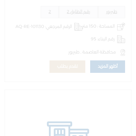
طبربور
رقم الطابق 2
2
المساحة : 150 متر
الرقم المرجعي: AQ-RE-101130
رقم البناء: 95
محافظة العاصمة , طبربور
أظهر المزيد
تقدم بطلب