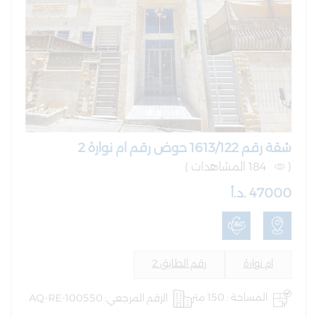
شقة رقم 1613/122 حوض رقم ام نوارة 2
(
184 المشاهدات )
47000 .د.أ
ام نوارة
رقم الطابق 2
المساحة : 150 متر
الرقم المرجعي: AQ-RE-100550