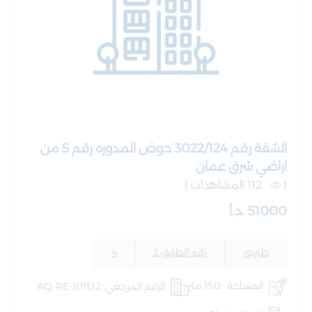
الشقة رقم 3022/124 حوض المدوره رقم 5 من
اراضي شرق عمان
(
112 المشاهدات )
51000 .د.أ
طبربور
رقم الطابق 2
4
المساحة : 150 متر
الرقم المرجعي: AQ-RE-101122