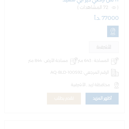
(
72 المشاهدات )
77000 .د.أ
الأشرفية
المساحة : 643 متر
مساحة الأرض : 844 متر
الرقم المرجعي: AQ-BLD-100592
محافظة اربد , الأشرفية
أظهر المزيد
تقدم بطلب