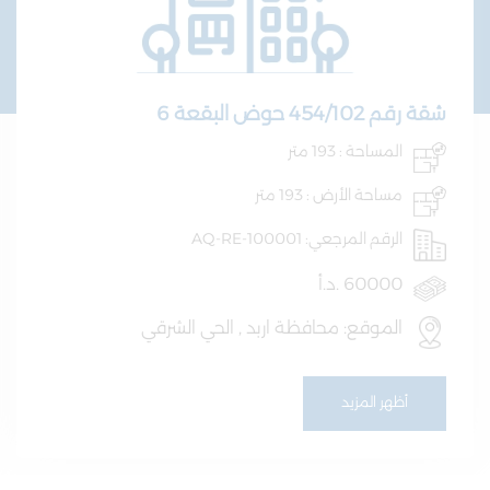
شقة رقم 454/102 حوض البقعة 6
المساحة : 193 متر
مساحة الأرض : 193 متر
الرقم المرجعي: AQ-RE-100001
60000 .د.أ
الموقع: محافظة اربد , الحي الشرقي
أظهر المزيد