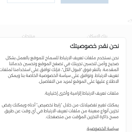
?>
بنك الاسكان
منتجات
نحن نقدر خصوصيتك
عن البنك
حساب التوفير
مجلس الإدارة
القروض السكنية
نحن نستخدم ملفات تعريف الارتباط للسماح للموقع بالعمل بشكل
صحيح وآمن لتحسين تجربتك في تصفح الموقع وتحسين خدماتنا
إدارة البنك
برامج الائتمان
المقدمة. بالنقر فوق "قبول الكل"، فإنك توافق على استخدامنا لملفات
علاقات المستثمرين
البطاقات الإئتمانية
تعريف الارتباط. وتوافق على سياسة الخصوصية الخاصة بنا ويمكن
الاطلاع عليها على الموقع لمزيد من التفاصيل.
التواجد الإقليمي
Iskan Coins
المسؤولية الاجتماعية
Iskan V-Card
ملفات تعريف الارتباط إلزامية وأخرى إختيارية.
التقرير السنوي
إسكان Young
يمكنك تغيير تفضيلاتك من خلال “رابط تخصيص” أدناه ويمكنك رفض
العمل لدى البنك
حساب مستقبلي
تخزين أنواع معينة من ملفات تعريف الارتباط في أي وقت عن طريق
مسح ذاكرة التخزين المؤقت من متصفحك.
سياسة الخصوصية
.