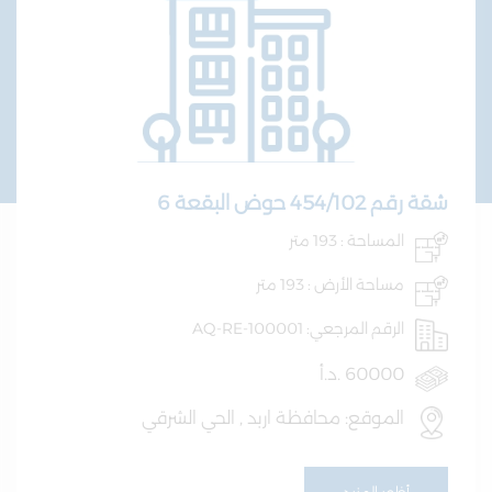
شقة رقم 454/102 حوض البقعة 6
المساحة : 193 متر
مساحة الأرض : 193 متر
الرقم المرجعي: AQ-RE-100001
60000 .د.أ
الموقع: محافظة اربد , الحي الشرقي