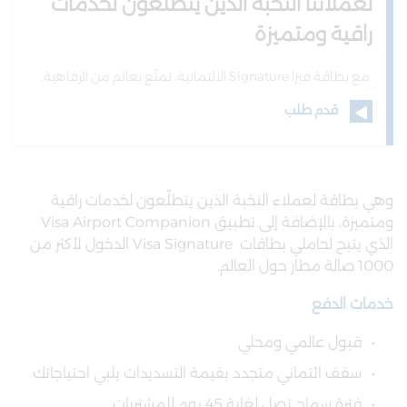
لعملائنا النخبة الذين يتطلّعون لخدمات
راقية ومتميزة
مع بطاقة فيزا Signature الائتمانية، تمتّع بعالم من الرفاهية.
قدم طلب
وهي بطاقة لعملاء النخبة الذين يتطلّعون لخدمات راقية
ومتميزة، بالإضافة إلى تطبيق Visa Airport Companion
الذي يتيح لحاملي بطاقات Visa Signature الدخول لأكثر من
1000 صالة مطار حول العالم.​
خدمات الدفع
قبول عالمي ومحلي
سقف ائتماني متجدد بقيمة التسديدات يلبي احتياجاتك
فترة سماح تصل لغاية 45 يوم للمشتريات