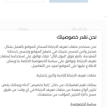
?>
بنك الاسكان
منتجات
نحن نقدر خصوصيتك
عن البنك
حساب التوفير
مجلس الإدارة
القروض السكنية
نحن نستخدم ملفات تعريف الارتباط للسماح للموقع بالعمل بشكل
صحيح وآمن لتحسين تجربتك في تصفح الموقع وتحسين خدماتنا
إدارة البنك
برامج الائتمان
المقدمة. بالنقر فوق "قبول الكل"، فإنك توافق على استخدامنا لملفات
علاقات المستثمرين
البطاقات الإئتمانية
تعريف الارتباط. وتوافق على سياسة الخصوصية الخاصة بنا ويمكن
الاطلاع عليها على الموقع لمزيد من التفاصيل.
التواجد الإقليمي
Iskan Coins
المسؤولية الاجتماعية
Iskan V-Card
ملفات تعريف الارتباط إلزامية وأخرى إختيارية.
التقرير السنوي
إسكان Young
يمكنك تغيير تفضيلاتك من خلال “رابط تخصيص” أدناه ويمكنك رفض
العمل لدى البنك
حساب مستقبلي
تخزين أنواع معينة من ملفات تعريف الارتباط في أي وقت عن طريق
مسح ذاكرة التخزين المؤقت من متصفحك.
سياسة الخصوصية
.