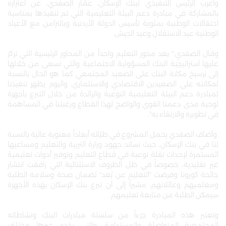
وأعرب الرئيس التنفيذي لبنك الإسكان، عمّار الصفدي، عن اعتزازه
بالمشاركة في مبادرة دعم البيئة التعليمية التي تم تنفيذها بمناسبة
احتفالات الوطنية بمئوية تأسيس الدولة الأردنية وبالتزامن مع الأعياد
الوطنية عيد الاستقلال وعيد الجيش.
وقال الصفدي:" يعد محور التعليم واحداً من المحاور الرئيسية التي تركز
عليها استراتيجية البنك المسؤولية الاجتماعية والتي نسعى من خلالها
إلى ترسيخ مكانة البنك على الصعيد المجتمعي كما هو الحال بالنسبة
لمكانته على الصعيدين الاقتصادي والاستثماري، واليوم يظهر تنفيذنا
لمبادرة دعم البيئة التعليمية النوعية والرائدة من خلال التبرع بأجهزة
لوحية مدى دعمنا القوي والواضح لهذا القطاع ورغبتنا في المساهمة
في تطويره والارتقاء به".
وأضاف الصفدي يحمل المشروع في طيّاته أبعاداً معنوية عالية بالنسبة
لنا في بنك الإسكان، حيث نساند جهود وزارة التربية والتعليم ومساعيها
المستمرة لإحداث نقلة نوعية في قطاع التعليم وتوفير أدوات تعليمية
غير تقليدية، خصوصاً في ظل الظروف الاستثنائية التي رافقت انتشار
جائحة كورونا وفرضت "التعليم عن بُعد" لضمان صحة وسلامة الطلبة
ومعلميهم وعائلاتهم، مشيراً إلى أن تبرع بنك الإسكان بهذه الأجهزة
سيمكن الطلبة من متابعة تعليمهم.
وتعتبر هذه المبادرة جزءاً من سلسلة مبادرات البنك ونشاطاته
المجتمعية المتواصلة والمستدامة، والتي يخدم عبرها مختلف