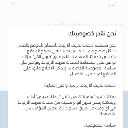
أخرى
تابعنا على صفحات التواصل الاجتماعي
نحن نقدر خصوصيتك
نحن نستخدم ملفات تعريف الارتباط للسماح للموقع بالعمل
بشكل صحيح وآمن لتحسين تجربتك في تصفح الموقع
وتحسين خدماتنا المقدمة. بالنقر فوق "قبول الكل"، فإنك
توافق على استخدامنا لملفات تعريف الارتباط. وتوافق على
سياسة الخصوصية الخاصة بنا ويمكن الاطلاع عليها على
الموقع لمزيد من التفاصيل.
ملفات تعريف الارتباط إلزامية وأخرى إختيارية.
يمكنك تغيير تفضيلاتك من خلال “رابط تخصيص” أدناه
الشروط والاحكام
ويمكنك رفض تخزين أنواع معينة من ملفات تعريف الارتباط
سياسة الخصوصية
في أي وقت عن طريق مسح ذاكرة التخزين المؤقت من
سياسة ملفات تعريف الارتباط
متصفحك.
نصائح أمن المعلومات
إمكانية الوصول
سياسة الخصوصية
.