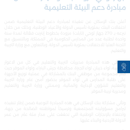
مبادرة دعم البيئة التعليمية
أعلن بنك الإسكان عن تنفيذه لمبادرة دعم البيئة التعليمية ضمن
احتفالات البنك بمئوية تأسيس الدولة والأعياد الوطنية، وذلك من خلال
تبرعه بـ 270 جهاز لوحي (تابلت) مزودة بخطوط إنترنت فعّالة لمدة سنة
واحدة لطلبة عدد من المدارس الحكومية في المملكة، وبالتنسيق مع
اللجنة العليا للاحتفالات بمئوية تأسيس الدولة، وبالتعاون مع وزارة التربية
والتعليم.
Open toolbar
وتغطي هذه المبادرة مديريات التربية والتعليم في كل من الاغوار
الجنوبية، لواء ذيبان، لواء الجيزة، محافظة جرش، البتراء، ولواء الموقر حيث
قام مجموعة من موظفي البنك بالمشاركة في عملية توزيع الأجهزة
على طلبة المدارس في لواء الموقر بحضور أمين عام وزارة التربية
والتعليم للشؤون الإدارية والمالية، وممثلي وزارة التربية والتعليم
ومديرية تربية الموقر.
وتأتي مشاركة بنك الإسكان في هذه المبادرة النوعية ضمن إطار تنفيذه
لبرامج مسؤوليته المجتمعية وترسيخاً لمواطنته الصالحة من جهة،
واحتفاءً بالإنجازات الوطنية التي تحققت على مدار مئة عام من عمر
الدولة الأردنية والبناء عليها.