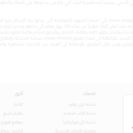
ردني، تجسيداً لاستراتيجية البنك التي تركز في محاورها على الابتكار والتطور
وتجدر الإشارة، إلى أن الفرع الرقمي للخدمات الذاتية الجديد (Iskan engage) يأتي امتداداً للجهود المتواصلة التي يبذلها بنك ا
وتقديم خدمات تنطوي على العديد من القيم المضافة لعملاءه، حيث أعلن البنك مؤخراً عن شراء 185 جهاز صراف
تم استكمال تطوير كافة بطاقات الائتمان والدفع المباشر بكافة فئاتها بتقنية
(Contactless) وبتصميم عصري مميز يحمل صورة مبنى البنك الجديد، بالإضافة إلى إصدار تطبيق (bile
 خلال إسكان أونلاين ومن خلال التطبيق، بالإضافة إلى العديد من الخدمات المتطورة و
خدمات
أخرى
خدمة ايزي توفير
الأخبار
خدمة الراتب المقدم
عقارات للبيع
خدمة (إي فواتيركم)
مواقع الفروع و
صناديق الأمانات الحديدية
الرابحون بجوائز