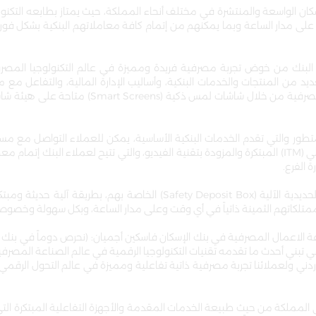
إسكان الواسعة والمنتشرة في مختلف أنحاء المملكة، حيث يمتاز بطابعه التكن
على مدار الساعة وبما يمكنهم من إتمام كافة معاملاتهم البنكية بشكل فور
قمي (Iskan engage) سيتمكن عملاء البنك من خوض تجربة مصرفية فريدة ومميزة في عالم التكنولوجيا ا
ديد من المنتجات والخدمات البنكية، وأساليب الإدارة المالية، والتفاعل مع
وتوضيحي حول كيفية الاستفادة من مختلف قنوات البنك المصرفية من خلال شاشات لمس ذكية
 الآلي (ATM) بشكلها الحديث والمتطور والتي تقدم الخدمات البنكية الأساسية، يمكن للعملاء التواصل
العملاء بالصوت والصورة من خلال أجهزة الصراف الآلي التفاعلي (ITM) المبتكرة والمزودة بتقنية الفيديو، والتي تتيح لعملاء ال
 الفرع.
ويتيح الفرع الرقمي للعملاء أيضاً استخدام صناديق الأمانات الحديدية الآلية (Safety Deposit Box) الخاصة بهم، 
تلكاتهم الثمينة ذاتياً في أي وقت وعلى مدار الساعة، وبكل سهولة وخصوص
ة الاعمال المصرفية في بنك الإسكان فاسكين أجميان: (نحرص دوماً في بنك 
 تبني أحدث ما تقدمه تقنيات التكنولوجيا الرقمية في عالم الصناعة المصرفي
ردني ولعملائنا تجربة مصرفية ذاتية تفاعلية ومميزة في عالم التحول الرقمي،
المملكة من حيث طبيعة الخدمات المقدمة والأجهزة التفاعلية المبتكرة الت