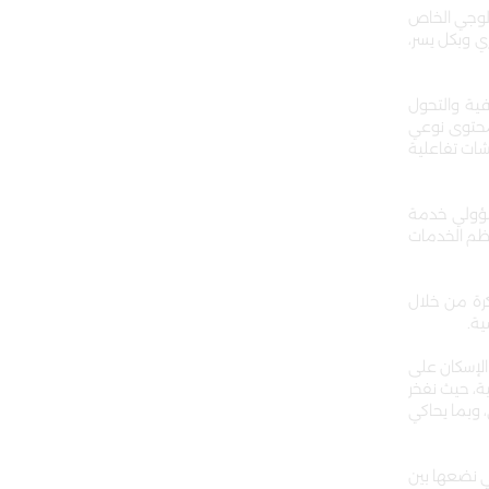
ولوجي الخاص
ي وبكل يسر،
لمصرفية والتحول
 محتوى نوعي
 (Smart Screens) متاحة على هيئة شاشات تفاعلية
 مع مسؤولي خدمة
بنك إتمام معظم الخدمات
بطريقة آلية حديثة ومبتكرة من خلال
ية.
الإسكان على
ة، حيث نفخر
 وبما يحاكي
ي نضعها بين