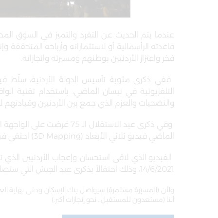
عندما يتم الحديث عن التفرد والتميز في السوق المص
قاعدته الرأسمالية أو لاستثماراته وأرباحه المتحققة وإن
فخر واعتزاز الأردنيين بوطنهم ومسيرته وانجازاته
.
ففي ذكرى مئوية تأسيس الدولة الأردنية، سلّط ف
التلفزيونية في نيسان الماضي، باستخدام تقنية الواق
والتضحيات والعزم الذي جمع بين الأردنيين وقيادتهم 
وفي ذكرى عيد الاستقلال الـ 
الماضي فيديو ثلاثي الأبعاد
(3D Mapping)
احتفى فيه
الفيديو الذي لاقى استحسان وإعجاب الأردنيين ال
14/6/2021، وذلك احتفالاً بذكرى عيد الجيش التي ستصادف يوم العاشر من حزيران الجاري
ولأن (المسيرة مستمرة) سيواصل بنك الإسكان وحتى نهاية العام
أننا (مستعدون للمستقبل.. نحو إنجازات أكبر.)