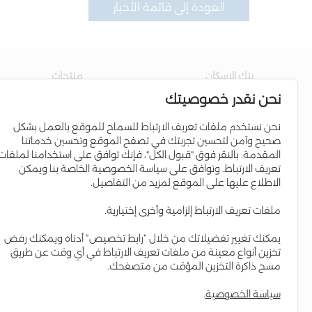
العودة إلى قائمة الأخبار
بنك الاسكان
منتجات
نحن نقدر خصوصيتك
عن البنك
حساب التوفير
مجلس الإدارة
القروض السكنية
نحن نستخدم ملفات تعريف الارتباط للسماح للموقع بالعمل بشكل
صحيح وآمن لتحسين تجربتك في تصفح الموقع وتحسين خدماتنا
إدارة البنك
برامج الائتمان
المقدمة. بالنقر فوق "قبول الكل"، فإنك توافق على استخدامنا لملفات
علاقات المستثمرين
البطاقات الإئتمانية
تعريف الارتباط. وتوافق على سياسة الخصوصية الخاصة بنا ويمكن
الاطلاع عليها على الموقع لمزيد من التفاصيل.
التواجد الإقليمي
Iskan Coins
المسؤولية الاجتماعية
Iskan V-Card
ملفات تعريف الارتباط إلزامية وأخرى إختيارية.
التقرير السنوي
إسكان Young
يمكنك تغيير تفضيلاتك من خلال “رابط تخصيص” أدناه ويمكنك رفض
العمل لدى البنك
حساب مستقبلي
تخزين أنواع معينة من ملفات تعريف الارتباط في أي وقت عن طريق
مسح ذاكرة التخزين المؤقت من متصفحك.
سياسة الخصوصية
.