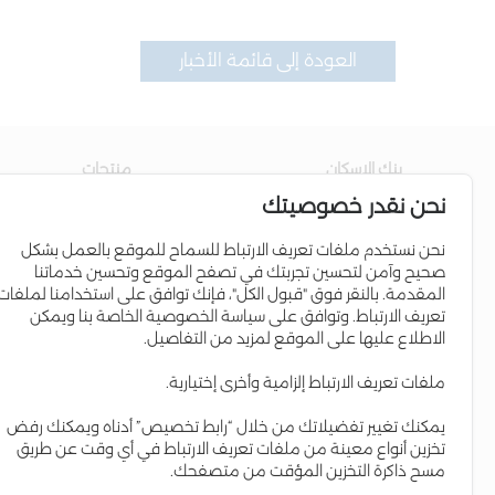
العودة إلى قائمة الأخبار
بنك الاسكان
منتجات
نحن نقدر خصوصيتك
عن البنك
حساب التوفير
مجلس الإدارة
القروض السكنية
نحن نستخدم ملفات تعريف الارتباط للسماح للموقع بالعمل بشكل
صحيح وآمن لتحسين تجربتك في تصفح الموقع وتحسين خدماتنا
إدارة البنك
برامج الائتمان
المقدمة. بالنقر فوق "قبول الكل"، فإنك توافق على استخدامنا لملفات
علاقات المستثمرين
البطاقات الإئتمانية
تعريف الارتباط. وتوافق على سياسة الخصوصية الخاصة بنا ويمكن
الاطلاع عليها على الموقع لمزيد من التفاصيل.
التواجد الإقليمي
Iskan Coins
المسؤولية الاجتماعية
Iskan V-Card
ملفات تعريف الارتباط إلزامية وأخرى إختيارية.
التقرير السنوي
إسكان Young
يمكنك تغيير تفضيلاتك من خلال “رابط تخصيص” أدناه ويمكنك رفض
العمل لدى البنك
حساب مستقبلي
تخزين أنواع معينة من ملفات تعريف الارتباط في أي وقت عن طريق
مسح ذاكرة التخزين المؤقت من متصفحك.