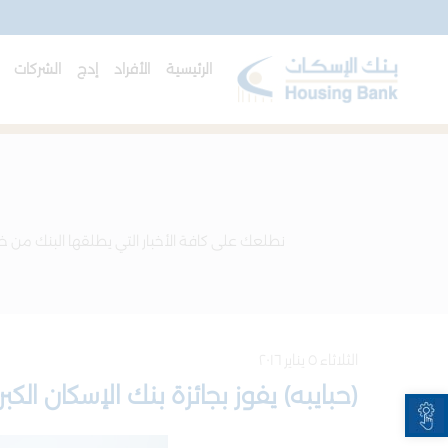
الرئيسية
الأفراد
إدج
الشركات
ا
نطلعك على كافة الأخبار التي يطلقها البنك من خل
الثلاثاء ٥ يناير ٢٠١٦
(حبايبه) يفوز بجائزة بنك الإسكان ال
Open toolbar