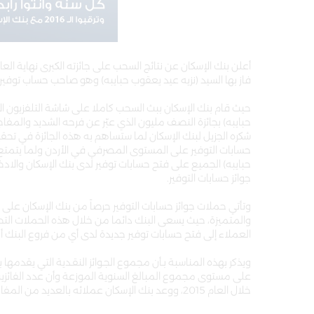
فاز بها السيد (نزيه عيد يعقوب حبايبه) وهو صاحب حساب توفير
حيث قام بنك الإسكان ببث السحب كاملا على شاشة التلفزيون الأرد
حبايبه) بجائزة النصف مليون الذي عبّر عن فرحه الشديد والمفاجأ
شكره الجزيل لبنك الإسكان لما ستساهم به هذه الجائزة في تحقيق
حسابات التوفير على المستوى المصرفي في الأردن ولما يتمتع 
حبايبه) الجميع على فتح حسابات توفير لدى بنك الإسكان والادخا
جوائز حسابات التوفير.
وتأتي حملات جوائز حسابات التوفير حرصاً من بنك الإسكان على 
والمتميزة، حيث يسعى البنك دائما من خلال هذه الحملات التحف
العملاء إلى فتح حسابات توفير جديدة لدى أي من فروع البنك أملا
ويذكر بهذه المناسبة بـأن مجموع الجـوائز النقـدية التي يقدمها ب
خلال العام 2015، ووعد بنك الإسكان عملائه بالعديد من المفاجئات والجوائز المميزة للعام الجديد 2016.