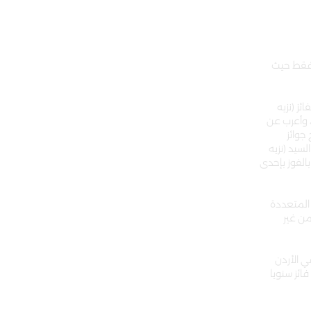
رابح واحد فقط حيث
ئز (نزيه
، وأعرب عن
جوائز
سيد (نزيه
بالفوز بإحدى
 المتعددة
من غير
ي الأردن
ن عدد الفائزين مع بنك الاسكان هو الأكبر أيضا في المملكة حيث زاد عدد الفائزين عن 13 ألف فائز سنويا