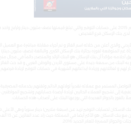
أعلن بنك الإسكان عن نتائج السحب على جائزته الكبرى نهاية العام 2015 على حسابات التوفير والتي تبلغ قيمتها نصف مليون دينار ول
 لدى بنك الإسكان فرع الفحيص.
ني والذي أعلن من خلاله اسم الفائز و تم أجراء مقابلة مباشرة مع العميل الفا
ة غير المتوقعة لفوزه بجائزة بنك الإسكان الكبرى والبالغة (نصف مليون دينار) 
 أحلامه مؤكداً أن بنك الإسكان هو البنك الرائد والمتصدر دائماّ في مجال منح 
به البنك من سمعة جيدة على مستوى الأردن والوطن العربي و قد حث الفائز ال
ر لهم و لعائلاتهم وزيادة ايداعاتهم الشهرية في حسابات التوفير لزيادة فرصهم 
التواصل المستمر مع عملائه تقديراً لولائهم الدائم وثقتهم بخدماته المصرفية
يزية إلى تشجيع العملاء الحاليين لزيادة أرصدة حساباتهم وتشجيع المواطنين 
ً بالفوز بالجوائز العديدة التي يوزعها البنك على أصحاب هذه الحسابات.
نك الاسـكـان لحسابات التوفير تزيـد عـن (سبعة ملايين) دينار سنوياً وهي الأعلى ف
على مستوى مجموع المبالغ السنوية الموزعة وأ