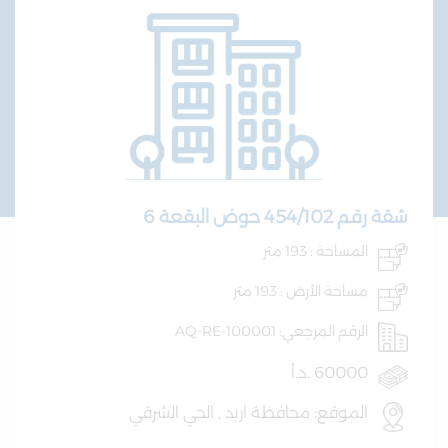
شقة رقم 454/102 حوض البقعة 6
المساحة : 193 متر
مساحة الأرض : 193 متر
الرقم المرجعي: AQ-RE-100001
60000 .د.أ
الموقع: محافظة اربد , الحي الشرقي