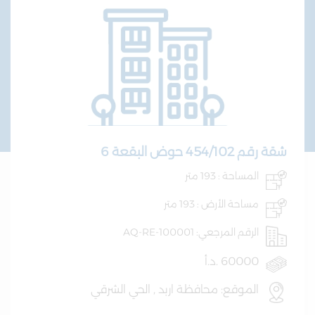
شقة رقم 454/102 حوض البقعة 6
المساحة : 193 متر
مساحة الأرض : 193 متر
الرقم المرجعي: AQ-RE-100001
60000 .د.أ
الموقع: محافظة اربد , الحي الشرقي