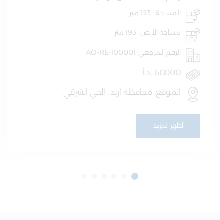
المساحة : 193 متر
مساحة الأرض : 193 متر
الرقم المرجعي: AQ-RE-100001
60000 .د.أ
الموقع: محافظة اربد , الحي الشرقي
أظهر المزيد