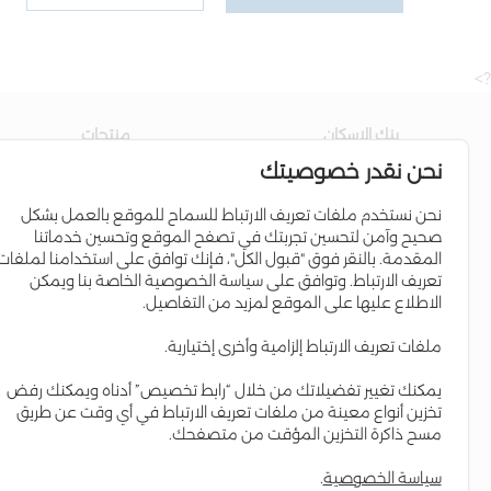
?>
بنك الاسكان
منتجات
نحن نقدر خصوصيتك
عن البنك
حساب التوفير
مجلس الإدارة
القروض السكنية
نحن نستخدم ملفات تعريف الارتباط للسماح للموقع بالعمل بشكل
صحيح وآمن لتحسين تجربتك في تصفح الموقع وتحسين خدماتنا
إدارة البنك
برامج الائتمان
المقدمة. بالنقر فوق "قبول الكل"، فإنك توافق على استخدامنا لملفات
علاقات المستثمرين
البطاقات الإئتمانية
تعريف الارتباط. وتوافق على سياسة الخصوصية الخاصة بنا ويمكن
الاطلاع عليها على الموقع لمزيد من التفاصيل.
التواجد الإقليمي
Iskan Coins
المسؤولية الاجتماعية
Iskan V-Card
ملفات تعريف الارتباط إلزامية وأخرى إختيارية.
التقرير السنوي
إسكان Young
يمكنك تغيير تفضيلاتك من خلال “رابط تخصيص” أدناه ويمكنك رفض
العمل لدى البنك
حساب مستقبلي
تخزين أنواع معينة من ملفات تعريف الارتباط في أي وقت عن طريق
مسح ذاكرة التخزين المؤقت من متصفحك.
سياسة الخصوصية
.