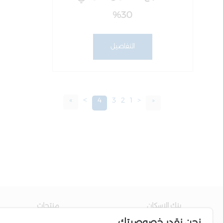
%30
التفاصيل
»
>
4
3
2
1
<
«
بنك الاسكان
منتجات
نحن نقدر خصوصيتك