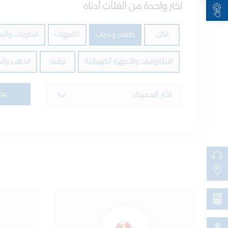
Open toolbar
اختر واحدة من الفئات أدناه
الكل
طعام وشراب
كافيهات
الحلويات والمخ
الالكترونيات والأجهزة الكهربائية
ترفيه
الذهب وال
بح