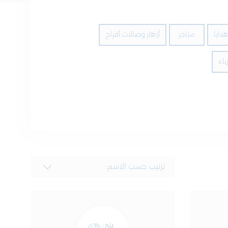
دايا
متاجر
أزهار وصالات أفراح
ياء