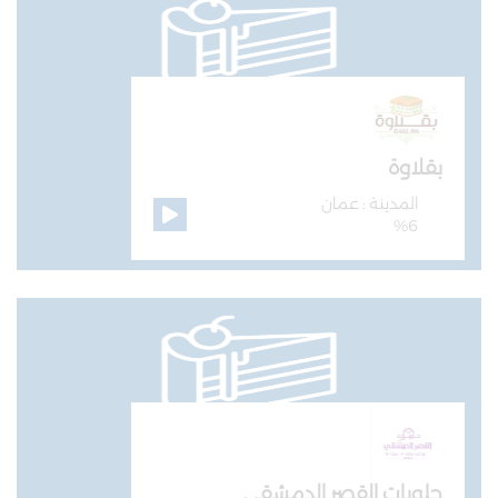
بقلاوة
المدينة : عمان
%6
حلويات القصر الدمشقي