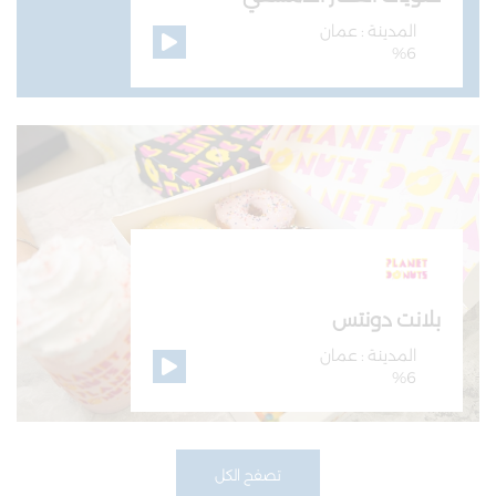
المدينة : عمان
%6
بلانت دونتس
المدينة : عمان
%6
تصفح الكل