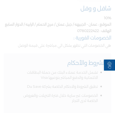
شافل و وفل
10%
الموقع : عمان - الجبيهه / جبل عمان / مرج الحمام / الرابيه / الدوار السابع
الهاتف : 0780222422
الخصومات الفورية :
هي الخصومات التي تظهر بشكل الي مباشرة على قيمة الوصل
Open toolbar
الشروط والأحكام​
تشمل الخدمة عملاء البنك من حملة البطاقات
الائتمانية والدفع المباشر بنوعيها Visa
تطبق الشروط والاحكام الخاصة بشركة Du Save
الخصومات غير سارية خلال فترة التنزيلات والعروض
الخاصة لدى التجار