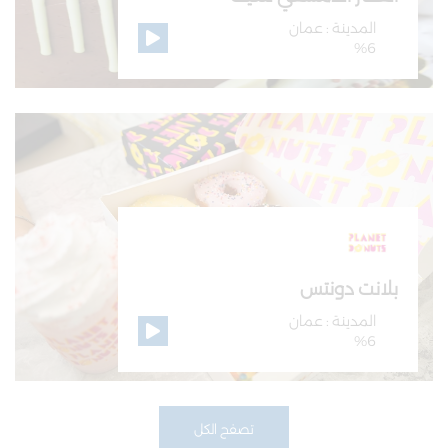
المدينة : عمان
%6
بلانت دونتس
المدينة : عمان
%6
تصفح الكل