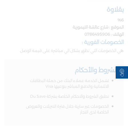
بقلاوة
%6
الموقع : شارع عائشة التيمورية
الهاتف : 0786495906
الخصومات الفورية :
هي الخصومات التي تظهر بشكل الي مباشرة على قيمة الوصل
Open toolbar
الشروط والأحكام​
تشمل الخدمة عملاء البنك من حملة البطاقات
الائتمانية والدفع المباشر بنوعيها Visa
تطبق الشروط والاحكام الخاصة بشركة Du Save
الخصومات غير سارية خلال فترة التنزيلات والعروض
الخاصة لدى التجار