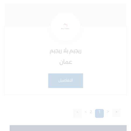
ريجيم بلا ريجيم
عمان
التفاصيل
<
«
»
>
2
1