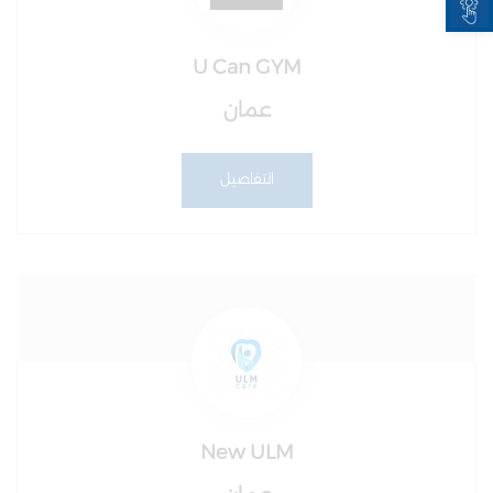
U Can GYM
عمان
التفاصيل
New ULM