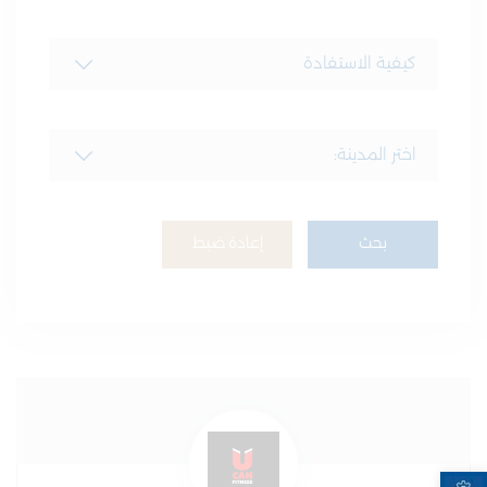
بحث
إعادة ضبط
Open toolbar