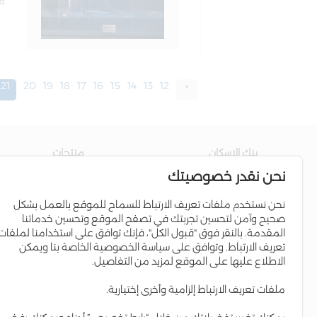
م
21
20
19
18
17
16
15
14
13
12
«
بنك الاسكان
منتجات
نحن نقدر خصوصيتك
عن البنك
حساب التوفير
مجلس الإدارة
القروض السكنية
نحن نستخدم ملفات تعريف الارتباط للسماح للموقع بالعمل بشكل
صحيح وآمن لتحسين تجربتك في تصفح الموقع وتحسين خدماتنا
إدارة البنك
برامج الائتمان
المقدمة. بالنقر فوق "قبول الكل"، فإنك توافق على استخدامنا لملفات
علاقات المستثمرين
البطاقات الإئتمانية
تعريف الارتباط. وتوافق على سياسة الخصوصية الخاصة بنا ويمكن
الاطلاع عليها على الموقع لمزيد من التفاصيل.
التواجد الإقليمي
Iskan Coins
المسؤولية الاجتماعية
Iskan V-Card
ملفات تعريف الارتباط إلزامية وأخرى إختيارية.
التقرير السنوي
إسكان Young