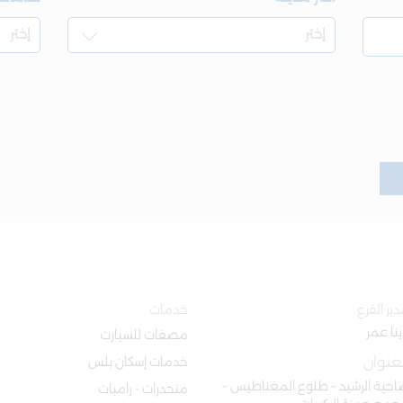
ير الفرع
خدمات
نا عمر
مصفات للسيارت
لعنوان
خدمات إسكان بلس
حية الرشيد – طلوع المغناطيس –
منحدرات - رامبات