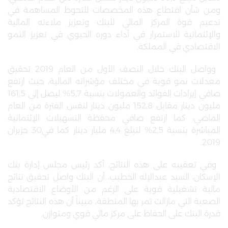
ومن شأن اقتطاع هذه المخصصات للتحوط المساهمة في
تدعيم قوة المركز المالي للبنك وتعزيز ملاءته المالية
والإئتمانية للاستمرار في أداء دوره الحيوي في تعزيز النمو
الاقتصادي في المملكة
.
وواصل البنك خلال النصف الأول من العام
2019 تحقيق
معدلات نمو قوية في مختلف مؤشراته المالية، حيث ارتفع
صافي إيرادات الفوائد والعمولات بنسبة 5,7% ليصل إلى 161,5
مليون دينار مقابل 152,8 مليون دينار لنفس الفترة من العام
الماضي، كما ارتفع صافي محفظة التسهيلات الإئتمانية
المباشرة بنسبة 2,5% لتبلغ 4,4 مليار دينار كما في30 حزيران
.
2019
وفي تعقيبه على هذه النتائج، أكد رئيس مجلس إدارة بنك
الإسكان، السيد عبدالإله الخطيب، أن البنك واصل تحقيق نتائج
مالية تشغيلية قوية على الرغم من الأوضاع الاقتصادية
الصعبة التي مازالت تمر بها المنطقة، مبيناً أن هذه النتائج تؤكد
قدرة البنك على الحفاظ على مركز مالي قوي ومتوازن
.