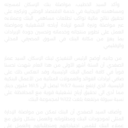
وأكد السيد الخطيب، مواصلة بنك الإسكان لمسيرته
ومساهمته الإيجابية في خدمة الاقتصاد الوطني وتركيزه على
تحقيق نتائج مالية تواكب تطلعات مساهمي البنك وعملاءه
عبر مواصلة وتيرة النمو لزيادة أرباحه التشغيلية ومواصلة
العمل على تطوير منتجاته وخدماته وتحسين جودة الإيرادات
بما يعزز من مكانة البنك في السوق المصرفي المحلي
والإقليمي
.
من جانبه، أوضح الرئيس التنفيذي لبنك الإسكان، السيد عمار
الصفدي، أن الستة أشهر الأولى من هذا العام شهدت تحسنا
قوياً في كافة أعمال البنك الرئيسية، وقد انعكس ذلك على
صافي ايرادات الفوائد والعمولات المتأتية من الأعمال البنكية
الرئيسية، الذي ارتفع بنسبة 5,7% ليصل الى 161,5 مليون دينار،
مما أدى الى تحقيق أرباح تشغيلية قوية مع المحافظة على
نسبة سيولة مرتفعة بلغت
122% لمجموعة البنك
.
وأضاف السيد الصفدي أن البنك تمكن من مواصلة الإدارة
المثلى لموجودات البنك ومطلوباته والعمل بشكل وثيق مع
عملاء البنك لتلمس احتياجاتهم ومتطلباتهم والعمل على