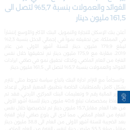
الفوائد والعمولات بنسبة 5,7% لتصل الى
161,5 مليون دينار
أعلن بنك الإسكان للتجارة والتمويل، البنك الأكثر والأوسع إنتشاراً
في المملكة، عن تحقيقه نمواً في إجمالي الدخل بنسبة 2,3%
ليبلغ 179,9 مليون دينار للستة أشهر الأولى من عام
2019،
مقارنة مع 175,9 مليون دينار تم تحقيقها خلال نفس
الفترة من العام الماضي، وكذلك تحقيق نمو في صافي ايرادات
الفوائد والعمولات بنسبة 5,7% لتصل الى 161,5 مليون دينار
.
وانسجاماً مع التزام ادارة البنك باتباع سياسة تحوط مثلى تلتزم
بشكل كامل بالمتطلبات الخاصة بتطبيق المعيار الدولي لإعداد
Open toolbar
التقارير المالية رقم 9 وتعليمات البنك المركزي الأردني، فقد تم
الاحتفاظ بمخصصات تبلغ 40,6 مليون دينار للستة أشهر الأولى
من هذا العام مقابل15,7 مليون دينار تم تخصيصها خلال نفس
الفترة من العام الماضي، مما أدى الى بلوغ صافي أرباح الفترة
بعد الضريبة للستة أشهر الأولى من العام الى 38,8 مليون دينار
مقابل مبلغ 55,3 مليون دينار لنفس الفترة من العام الماضي.