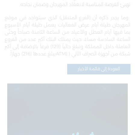
تهيئ الفرصة المناسبة لانعقاد المهرجان وضمان نجاحه.
وما يجدر ذكره أن (الفرع المتنقل) الذي سيتواجد في موقع
المهرجان طيلة أيام عرض الفعاليات يعمل طيلة أيام الأسبوع
بما فيها أيام العطل والأعياد من الساعة الثامنة صباحاّ وحتّى
الساعة السادسة مساءً، حيث يمتلك البنك أكبر عدد من الفروع
العاملة داخل المملكة وتبلغ حالياً (129) فرعاً بالإضافة إلى أكبر
شبكة من أجهزة الصراف الآلي (
ATM)
يبلغ عددها (216) جهازاً.
العودة إلى قائمة الأخبار