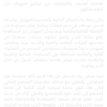
لعملائه القائمين والمحتملين من مرتادي المهرجان على
اختلاف فئاتهم.
وتأتي رعاية بنك الإسكان الدائمة والمستمرة لمهرجان جرش لما
له من دور هام في دعم فعاليات وطنية تمثل مجموعة من
الأنشطة الثقافية والفنية، وبما يمكّن المهرجان من المساهمة
برفع مكانة الأردن وتعزيز حضوره بمجالات متعددة في
مقدمتها الجوانب الثقافية والفنية والأدبية، حيث يستقطب
المهرجان سنوياً مجموعات متميزة من المبدعين في الفعاليات
الفنية والثقافية المختلفة على المستويات المحلية والعربية
والعالمية، لتقديم عروض هادفة تستقطب السياح من داخل
الاردن وخارجه.
حيث يسعى بنك الإسكان من هذا الدعم تأكيد ممارسة دوره
الاجتماعي بالتعاونِ مع مختلف مؤسساتِ المجتمع المحلي،
ويأتي هذا النهج ترجمة لسياسة البنك الرامية إلى خدمة
المجتمع إلى جانب دورِهِ الاقتصاديّ والماليّ الرائد في خدمة
الأردن العزيز، ودعم مسيرته الاقتصادية والاجتماعية، ولعل
نعمة الأمن والاستقرار التي يشهدها الأردن بقيادته الحكيمة