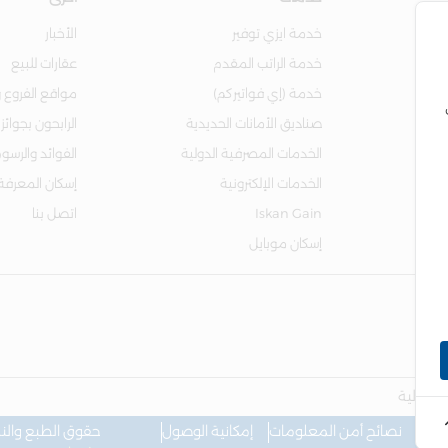
خدمة ايزي توفير
الأخبار
خدمة الراتب المقدم
عقارات للبيع
خدمة (إي فواتيركم)
مواقع الفروع و
صناديق الأمانات الحديدية
الرابحون بجوائز
الخدمات المصرفية الدولية
الفوائد والرسو
الخدمات الإلكترونية
إسكان المعرفة
Iskan Gain
اتصل بنا
إسكان موبايل
المالية
تباط
نصائح أمن المعلومات
إمكانية الوصول
حقوق الطبع والنشر © 2026 بنك الإسكان - جميع الحقوق مح