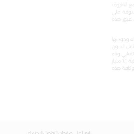
 مع الظروف
سبوقة على
 عبور هذه
له وجودتها
بل الديون
تفشي وباء
كورونا. وأضاف السيد الصفدي أن البنك تمكن من المحافظة على متانة قاعدته الرأسمالية، حيث بلغ اجمالي حقوق الملكية 1.1 مليار
لعام الحالي، وكافة هذه
تابعنا على صفحات التواصل الاجتماعي