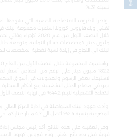
نسبته 31
%.
ونظرا للظروف الاقتصادية الصعبة التي يشهدها الع
تفشي وباء فايروس كورونا، استمرت مجموعة البنك في ات
البنك الى النجاح في زيادة نسبة تغطية المخصصات للديون
182.2 مليون دينار على الرغم من انخفاض أسعار ال
لاستيفاء بعض الرسوم والعمولات في أسواق المجموعة
نمو في مصادر الدخل التشغيلية مع احكام السيطرة 
الكفاءة التشغيلية لتبلغ 44.2% في نهاية النصف الأول من العام 2020
وأدت جهود البنك المتواصلة في ادارة المركز المالي 
المصرفية بنسبة 2.4% لتصل الى 4.7 مليار دينار كما في 30 حزيران 2020
وفي تعقيبه على هذه النتائج، أكد رئيس مجلس إدارة ا
قوية قبل بدء تأثير تفشي وباء فيروس كورونا المست