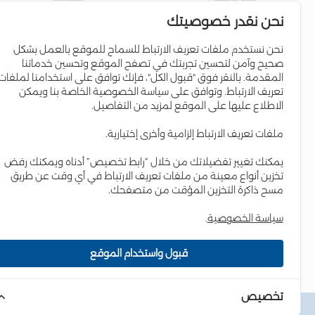
نحن نقدر خصوصيتك
عن البنك
حساب التوفير
مجلس الإدارة
القروض السكنية
نحن نستخدم ملفات تعريف الارتباط للسماح للموقع بالعمل بشكل
صحيح وآمن لتحسين تجربتك في تصفح الموقع وتحسين خدماتنا
إدارة البنك
برامج الائتمان
المقدمة. بالنقر فوق "قبول الكل"، فإنك توافق على استخدامنا لملفات
علاقات المستثمرين
البطاقات الإئتمانية
تعريف الارتباط. وتوافق على سياسة الخصوصية الخاصة بنا ويمكن
الاطلاع عليها على الموقع لمزيد من التفاصيل.
التواجد الإقليمي
Iskan Coins
المسؤولية الاجتماعية
Iskan V-Card
ملفات تعريف الارتباط إلزامية وأخرى إختيارية.
التقرير السنوي
إسكان Young
يمكنك تغيير تفضيلاتك من خلال “رابط تخصيص” أدناه ويمكنك رفض
العمل لدى البنك
حساب مستقبلي
تخزين أنواع معينة من ملفات تعريف الارتباط في أي وقت عن طريق
مسح ذاكرة التخزين المؤقت من متصفحك.
سياسة الخصوصية
.
قبول واستخدام الموقع
الرئيسية
الافراد
الشركات
الخزينة والإستثمار
المؤسسات 
تخصيص
الشروط والاحكام
سياسة الخصوصية
سياسة ملفات تعريف الار