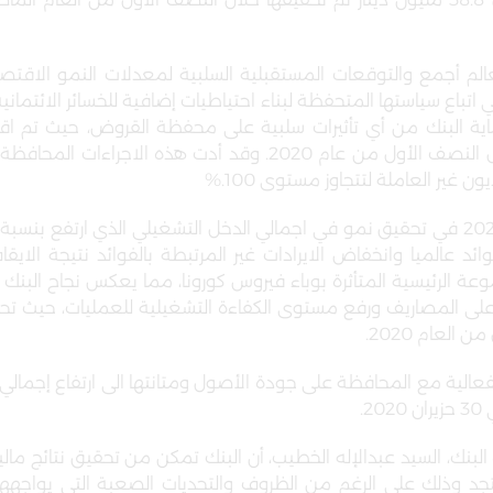
المخصصات والضرائب بلغت 26.6 مليون دينار مقابل 38.8 مليون دينار تم تحقيقها خلال النصف الأول من الع
الم أجمع والتوقعات المستقبلية السلبية لمعدلات النمو الاقت
باع سياستها المتحفظة لبناء احتياطيات إضافية للخسائر الائتماني
مليون دينار كمخصصات خسائر ائتمانية متوقعة خلال النصف الأول من عام 2020. وقد أدت هذه الاج
 غير العاملة لتتجاوز مستوى 100
%.
فوائد عالميا وانخفاض الايرادات غير المرتبطة بالفوائد نتيجة الاي
 الرئيسية المتأثرة بوباء فيروس كورونا، مما يعكس نجاح البنك
على المصاريف ورفع مستوى الكفاءة التشغيلية للعمليات، حيث ت
.
بفعالية مع المحافظة على جودة الأصول ومتانتها الى ارتفاع إجمالي
.
لبنك، السيد عبدالإله الخطيب، أن البنك تمكن من تحقيق نتائج مال
جد وذلك على الرغم من الظروف والتحديات الصعبة التي يواجهها 