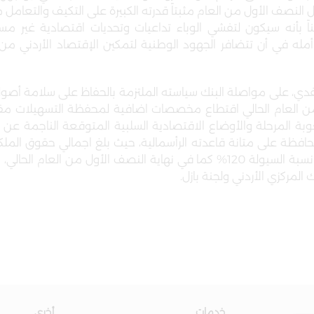
النصف الأول من العام مثبتاً قدرته الكبيرة على التكيف والتعامل
ً بأنه سيكون لتفشي الوباء تداعيات وتحديات اقتصادية غير م
أمله في أن تتضافر الجهود الوطنية لتمكين الإقتصاد الأردني من
لصفدي، على مواصلة البنك سياسته الملتزمة بالحفاظ على سلامة أصو
 من العام الحالي اقتطاع مخصصات اضافية لمحفظة التسهيلات مقا
بة المرحلة والأوضاع الاقتصادية السلبية المتوقعة الناجمة عن 
دينار، كما بلغت نسبة كفاية رأس المال 17.3% وبلغت نسبة السيولة 120% كما في نهاية النصف الأول من ا
المركزي الأردني ولجنة بازل
.
خدمات
أخرى