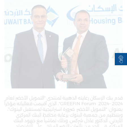
Open toolbar
قدم بنك الإسكان رعايته الذهبية لمنتدى "التمويل الأخضر لعام
2024 –2024 GREEFIN Forum"، الذي أقيمت فعالياته مؤخراً
بعنوان: "التمويل الأخضر: ضرورة استراتيجية لمستقبل البنوك"،
وبتنظيم من جمعية البنوك برعاية محافظ البنك المركزي
الأردني، الدكتور عادل شركس، وذلك تماشياً مع جهود البنك
المركزي في الحد من تأثيرات التغير المناخي على الاقتصاد