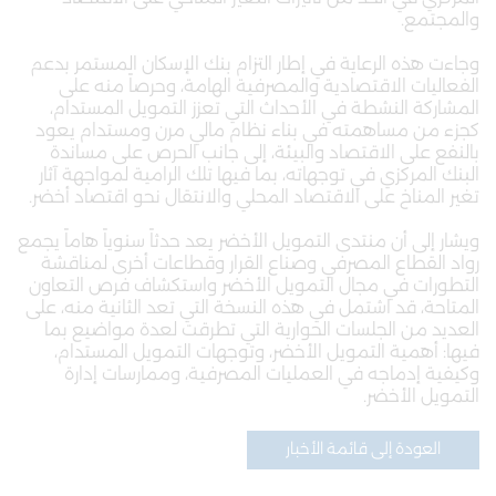
والمجتمع.
وجاءت هذه الرعاية في إطار التزام بنك الإسكان المستمر بدعم
الفعاليات الاقتصادية والمصرفية الهامة، وحرصاً منه على
المشاركة النشطة في الأحداث التي تعزز التمويل المستدام،
كجزء من مساهمته في بناء نظام مالي مرن ومستدام يعود
بالنفع على الاقتصاد والبيئة، إلى جانب الحرص على مساندة
البنك المركزي في توجهاته، بما فيها تلك الرامية لمواجهة آثار
تغير المناخ على الاقتصاد المحلي والانتقال نحو اقتصاد أخضر.
ويشار إلى أن منتدى التمويل الأخضر يعد حدثاً سنوياً هاماً يجمع
رواد القطاع المصرفي وصناع القرار وقطاعات أخرى لمناقشة
التطورات في مجال التمويل الأخضر واستكشاف فرص التعاون
المتاحة، قد اشتمل في هذه النسخة التي تعد الثانية منه، على
العديد من الجلسات الحوارية التي تطرقت لعدة مواضيع بما
فيها: أهمية التمويل الأخضر، وتوجهات التمويل المستدام،
وكيفية إدماجه في العمليات المصرفية، وممارسات إدارة
التمويل الأخضر.
العودة إلى قائمة الأخبار