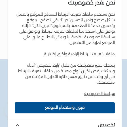
نحن نقدر خصوصيتك
نحن نستخدم ملفات تعريف الارتباط للسماح للموقع بالعمل
بشكل صحيح وآمن لتحسين تجربتك في تصفح الموقع
وتحسين خدماتنا المقدمة. بالنقر فوق "قبول الكل"، فإنك
توافق على استخدامنا لملفات تعريف الارتباط. وتوافق على
سياسة الخصوصية الخاصة بنا ويمكن الاطلاع عليها على
الموقع لمزيد من التفاصيل.
ملفات تعريف الارتباط إلزامية وأخرى إختيارية.
يمكنك تغيير تفضيلاتك من خلال “رابط تخصيص” أدناه
الشروط والاحكام
ويمكنك رفض تخزين أنواع معينة من ملفات تعريف الارتباط
سياسة الخصوصية
في أي وقت عن طريق مسح ذاكرة التخزين المؤقت من
سياسة ملفات تعريف الارتباط
متصفحك.
نصائح أمن المعلومات
إمكانية الوصول
سياسة الخصوصية
.
خارطة الموقع
قبول واستخدام الموقع
حقوق الطبع والنشر © 2026 بنك الإسكان - جميع الحقوق
محفوظة. طور بواسطة
dot.jo
تخصيص