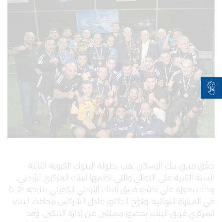
Open toolbar
حقّق فريق بنك الإسكان لقب بطولة البنوك الكروية الثالثة
للسنة الثانية على التوالي والتي نظمها البنك المركزي الأردني،
وذلك بفوزه على نظيره فريق البنك الأردني الكويتي بنتيجة (2-1)
في المباراة النهائية. وتوّج الدكتور عادل الشركس محافظ البنك
المركزي فريق البنك، بحضور ممثلين عن إدارة البنكين. وقد