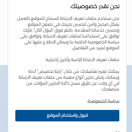
نحن نقدر خصوصيتك
نحن نستخدم ملفات تعريف الارتباط للسماح للموقع بالعمل
بشكل صحيح وآمن لتحسين تجربتك في تصفح الموقع
وتحسين خدماتنا المقدمة. بالنقر فوق "قبول الكل"، فإنك
توافق على استخدامنا لملفات تعريف الارتباط. وتوافق على
سياسة الخصوصية الخاصة بنا ويمكن الاطلاع عليها على
الموقع لمزيد من التفاصيل.
ملفات تعريف الارتباط إلزامية وأخرى إختيارية.
يمكنك تغيير تفضيلاتك من خلال “رابط تخصيص” أدناه
الشروط والاحكام
ويمكنك رفض تخزين أنواع معينة من ملفات تعريف الارتباط
سياسة الخصوصية
في أي وقت عن طريق مسح ذاكرة التخزين المؤقت من
سياسة ملفات تعريف الارتباط
متصفحك.
نصائح أمن المعلومات
إمكانية الوصول
سياسة الخصوصية
.
خارطة الموقع
قبول واستخدام الموقع
حقوق الطبع والنشر © 2026 بنك الإسكان - جميع الحقوق
محفوظة. طور بواسطة
dot.jo