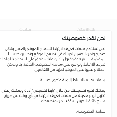
بنك الاسكان
منتجات
نحن نقدر خصوصيتك
عن البنك
حساب التوفير
مجلس الإدارة
القروض السكنية
نحن نستخدم ملفات تعريف الارتباط للسماح للموقع بالعمل بشكل
صحيح وآمن لتحسين تجربتك في تصفح الموقع وتحسين خدماتنا
إدارة البنك
برامج الائتمان
المقدمة. بالنقر فوق "قبول الكل"، فإنك توافق على استخدامنا لملفات
علاقات المستثمرين
البطاقات الإئتمانية
تعريف الارتباط. وتوافق على سياسة الخصوصية الخاصة بنا ويمكن
الاطلاع عليها على الموقع لمزيد من التفاصيل.
التواجد الإقليمي
Iskan Coins
المسؤولية الاجتماعية
Iskan V-Card
ملفات تعريف الارتباط إلزامية وأخرى إختيارية.
التقرير السنوي
إسكان Young
يمكنك تغيير تفضيلاتك من خلال “رابط تخصيص” أدناه ويمكنك رفض
العمل لدى البنك
حساب مستقبلي
تخزين أنواع معينة من ملفات تعريف الارتباط في أي وقت عن طريق
مسح ذاكرة التخزين المؤقت من متصفحك.
سياسة الخصوصية
.