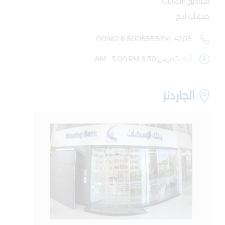
صناديق الأمانات
خدمات ادج
00962 6 5005555 Ext. 4208
أحد-خميس 8:30 AM - 3:00 PM
الجاردنز