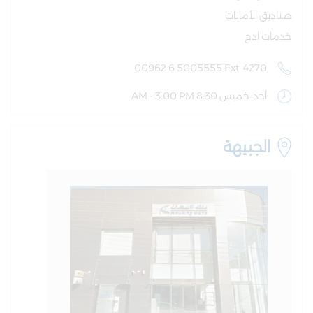
صناديق الأمانات
خدمات ادج
00962 6 5005555 Ext. 4270
أحد-خميس 8:30 AM - 3:00 PM
الجبيهة